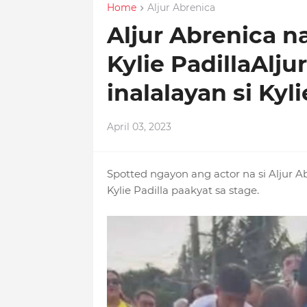
Home
Aljur Abrenica
Aljur Abrenica na
Kylie PadillaAlj
inalalayan si Kyli
April 03, 2023
Spotted ngayon ang actor na si Aljur A
Kylie Padilla paakyat sa stage.