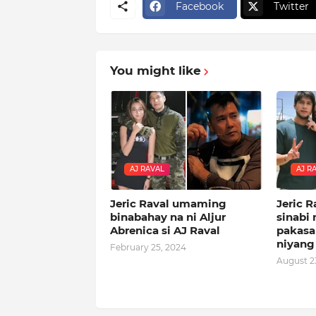
Facebook
Twitter
You might like
AJ RAVAL
AJ R
Jeric Raval umaming
Jeric R
binabahay na ni Aljur
sinabi
Abrenica si AJ Raval
pakasal
niyang 
February 25, 2024
August 2