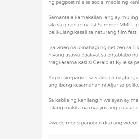
ng pagpost nila sa social media ng ka
Samantala kamakailan lang ay muling n
sila sa ginanap na 1st Summer MMFF pa
pelikulang kasali sa naturang film fest.
Sa video na ibinahagi ng netizen sa Tik
niyang asawa paakyat sa entablabo na 
Magkasama kasi si Gerald at Kylie sa p
Kapansin-pansin sa video na nagtangu
ang ibang kasamahan ni Aljur sa pelikul
Sa kabila ng kanilang hiwalayan ay 
nilang makita na maayos ang pakikitun
Pwede mong panoorin dito ang video: