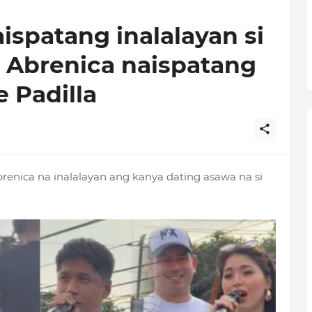
ispatang inalalayan si
ur Abrenica naispatang
e Padilla
brenica na inalalayan ang kanya dating asawa na si