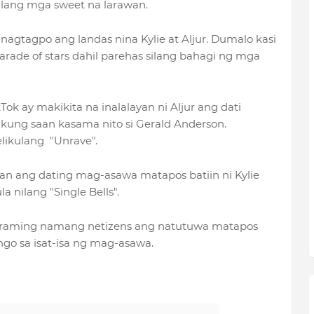
nilang mga sweet na larawan.
agtagpo ang landas nina Kylie at Aljur. Dumalo kasi
rade of stars dahil parehas silang bahagi ng mga
Tok ay makikita na inalalayan ni Aljur ang dati
kung saan kasama nito si Gerald Anderson.
elikulang "Unrave".
an ang dating mag-asawa matapos batiin ni Kylie
a nilang "Single Bells".
maraming namang netizens ang natutuwa matapos
go sa isat-isa ng mag-asawa.