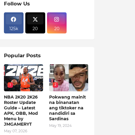
Follow Us
125k
20
20
Popular Posts
1
2
NBA 2K20 2K26
Pokwang mainit
Roster Update
na binanatan
Guide – Latest
ang tiktoker na
APK, OBB, Mod
nandidiri sa
Menu by
Sardinas
JMGAMERYT
May 19, 2024
May 07, 2026