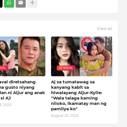
View all
AVAL
AJ RAVAL
aval diretsahang
Aj sa tumatawag sa
 na gusto niyang
kanyang kabit sa
an ni Aljur ang anak
hiwalayang Aljur-Kylie:
si AJ
"Wala talaga kaming
niloko, ikamatay man ng
3, 2023
pamilya ko"
August 20, 2023