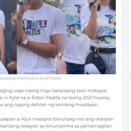
ispatang inalalayan si Kylie Padilla
ay naging usap noong mga nakaraang taon matapos
 ni Kylie na si Robin Padilla na taong 2021 hiwalay
aw ang naging dahilan ng kanilang hiwalayan.
sapan si Aljur matapos ibinunyag nito ang relasyon
Ang kanilang relasyon ay kinumpirma sa pamamagitan