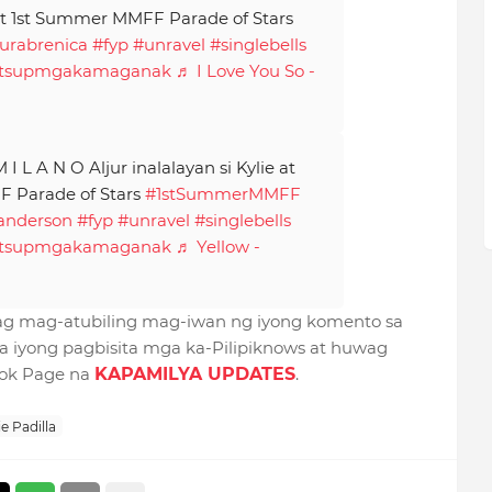
 at 1st Summer MMFF Parade of Stars
jurabrenica
#fyp
#unravel
#singlebells
tsupmgakamaganak
♬ I Love You So -
I L A N O Aljur inalalayan si Kylie at
F Parade of Stars
#1stSummerMMFF
anderson
#fyp
#unravel
#singlebells
tsupmgakamaganak
♬ Yellow -
Wag mag-atubiling mag-iwan ng iyong komento sa
 iyong pagbisita mga ka-Pilipiknows at huwag
ook Page na
KAPAMILYA UPDATES
.
ie Padilla