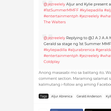
@jezreelely
Aljur and Kylie present
#1stSummerMMFF
#kyliepadilla
#al
#entertainmentph
#jezreelely
#wha
The Walters
@jezreelely
Replying to @J A J A A M 
Gerald sa stage ng 1st Summer MMF
#kyliepadilla
#aljurabrenica
#gerald
#entertainmentph
#jezreelely
#wha
Coldplay
Anong masasabi mo sa balitang ito. 
comment section. Maraming salamat sa
kalimutang i-follow ang aming Faceb
Tags
Aljur Abrenica
Gerald Anderson
Kyl