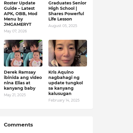
Roster Update
Graduates Senior
Guide – Latest
High School |
APK, OBB, Mod
Shares Powerful
Menu by
Life Lesson
JMGAMERYT
August 05, 2025
May 07, 2026
Derek Ramsay
Kris Aquino
ibinida ang video
nagbahagi ng
nina Elias at
update tungkol
kanyang baby
sa kanyang
kalusugan
May 21, 2025
February 14, 2025
Comments