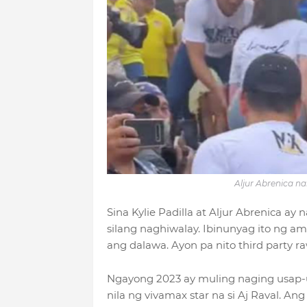
Aljur Abrenica na
Sina Kylie Padilla at Aljur Abrenica 
silang naghiwalay. Ibinunyag ito ng ama
ang dalawa. Ayon pa nito third party r
Ngayong 2023 ay muling naging usap-u
nila ng vivamax star na si Aj Raval. 