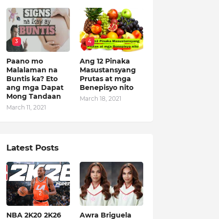
3
4
Paano mo
Ang 12 Pinaka
Malalaman na
Masustansyang
Buntis ka? Eto
Prutas at mga
ang mga Dapat
Benepisyo nito
Mong Tandaan
March 18, 2021
March 11, 2021
Latest Posts
NBA 2K20 2K26
Awra Briguela