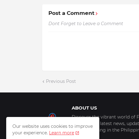
Post a Comment
Dont Forget to Leave a Comment
Previous Post
ABOUT US
Discover the vibrant world of F
scoop of the latest news, update
Our website uses cookies to improve
things trending in the Philipp
your experience.
Learn more