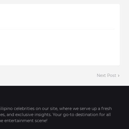
Next Post
ilipino celebrities on our site, where we serve up a fresh
s, and exclusive insights. Your go-to destination for all
ine entertainment scene!