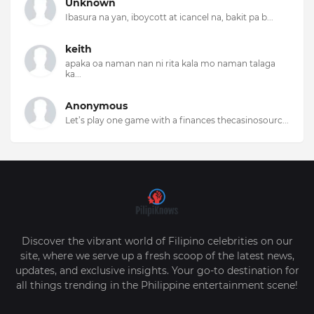
Unknown
Ibasura na yan, iboycott at icancel na, bakit pa b...
keith
apaka oa naman nan ni rita kala mo naman talaga
ka...
Anonymous
Let’s play one game with a finances thecasinosourc...
Discover the vibrant world of Filipino celebrities on our
site, where we serve up a fresh scoop of the latest news,
updates, and exclusive insights. Your go-to destination for
all things trending in the Philippine entertainment scene!