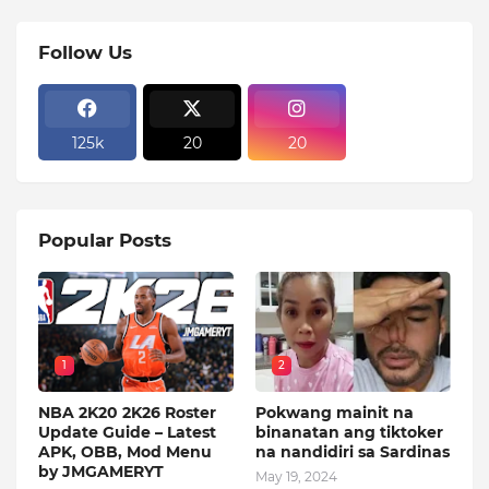
Follow Us
125k
20
20
Popular Posts
1
2
NBA 2K20 2K26 Roster
Pokwang mainit na
Update Guide – Latest
binanatan ang tiktoker
APK, OBB, Mod Menu
na nandidiri sa Sardinas
by JMGAMERYT
May 19, 2024