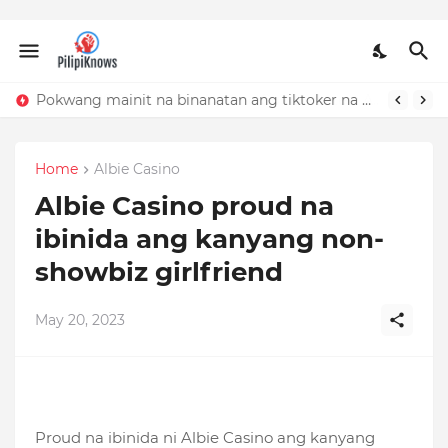
Pokwang mainit na binanatan ang tiktoker na nandidiri sa Sardinas
Home
Albie Casino
Albie Casino proud na
ibinida ang kanyang non-
showbiz girlfriend
May 20, 2023
Proud na ibinida ni Albie Casino ang kanyang