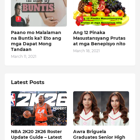
3
4
Paano mo Malalaman
Ang 12 Pinaka
na Buntis ka? Eto ang
Masustansyang Prutas
mga Dapat Mong
at mga Benepisyo nito
Tandaan
March 18, 2021
March 11, 2021
Latest Posts
NBA 2K20 2K26 Roster
Awra Briguela
Update Guide – Latest
Graduates Senior High