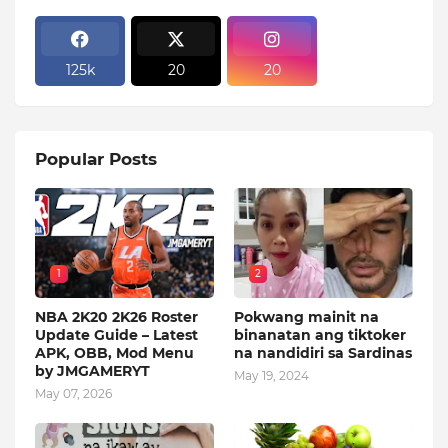
125k
20
20
Popular Posts
1
2
NBA 2K20 2K26 Roster
Pokwang mainit na
Update Guide – Latest
binanatan ang tiktoker
APK, OBB, Mod Menu
na nandidiri sa Sardinas
by JMGAMERYT
May 19, 2024
May 07, 2026