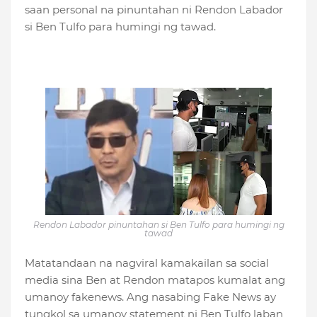
saan personal na pinuntahan ni Rendon Labador
si Ben Tulfo para humingi ng tawad.
Rendon Labador pinuntahan si Ben Tulfo para humingi ng
tawad
Matatandaan na nagviral kamakailan sa social
media sina Ben at Rendon matapos kumalat ang
umanoy fakenews. Ang nasabing Fake News ay
tungkol sa umanoy statement ni Ben Tulfo laban