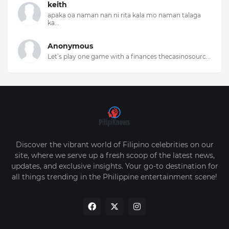
keith
apaka oa naman nan ni rita kala mo naman talaga
ka...
Anonymous
Let’s play one game with a finances thecasinosourc...
Discover the vibrant world of Filipino celebrities on our
site, where we serve up a fresh scoop of the latest news,
updates, and exclusive insights. Your go-to destination for
all things trending in the Philippine entertainment scene!