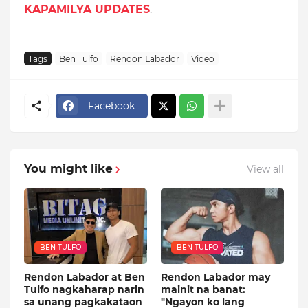
KAPAMILYA UPDATES
.
Tags
Ben Tulfo
Rendon Labador
Video
Facebook
You might like
View all
BEN TULFO
BEN TULFO
Rendon Labador at Ben
Rendon Labador may
Tulfo nagkaharap narin
mainit na banat:
sa unang pagkakataon
"Ngayon ko lang