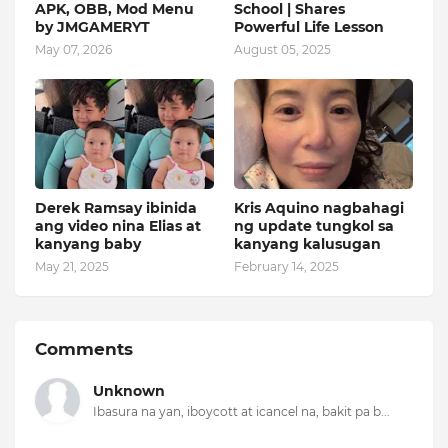
APK, OBB, Mod Menu
School | Shares
by JMGAMERYT
Powerful Life Lesson
May 07, 2026
August 05, 2025
Derek Ramsay ibinida
Kris Aquino nagbahagi
ang video nina Elias at
ng update tungkol sa
kanyang baby
kanyang kalusugan
May 21, 2025
February 14, 2025
Comments
Unknown
Ibasura na yan, iboycott at icancel na, bakit pa b...