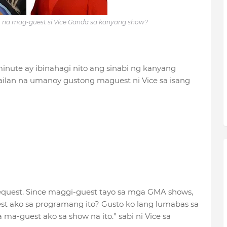
 na mag-guest si Vice Ganda sa kanyang show?
minute ay ibinahagi nito ang sinabi ng kanyang
ilan na umanoy gustong maguest ni Vice sa isang
 request. Since maggi-guest tayo sa mga GMA shows,
t ako sa programang ito? Gusto ko lang lumabas sa
ma-guest ako sa show na ito.” sabi ni Vice sa