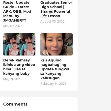
Roster Update
Graduates Senior
Guide – Latest
High School |
APK, OBB, Mod
Shares Powerful
Menu by
Life Lesson
JMGAMERYT
August 05, 2025
May 07, 2026
Derek Ramsay
Kris Aquino
ibinida ang video
nagbahagi ng
nina Elias at
update tungkol
kanyang baby
sa kanyang
kalusugan
May 21, 2025
February 14, 2025
Comments