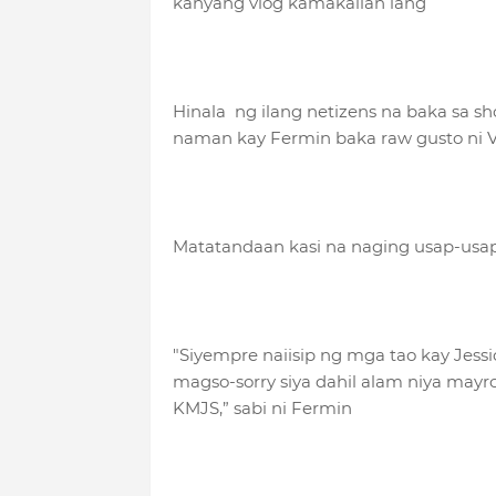
kanyang vlog kamakailan lang
Hinala ng ilang netizens na baka sa sh
naman kay Fermin baka raw gusto ni Vi
Matatandaan kasi na naging usap-usapa
"Siyempre naiisip ng mga tao kay Jessi
magso-sorry siya dahil alam niya may
KMJS,” sabi ni Fermin