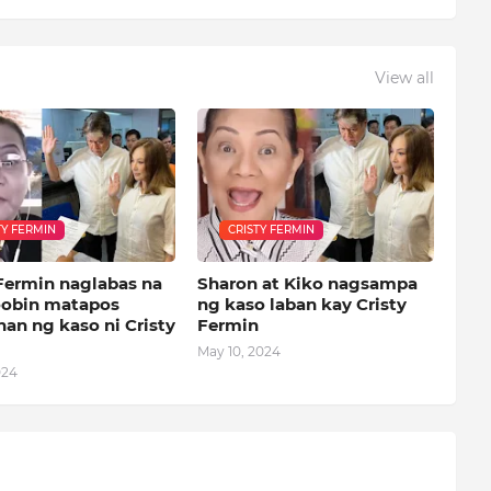
View all
TY FERMIN
CRISTY FERMIN
 Fermin naglabas na
Sharon at Kiko nagsampa
oobin matapos
ng kaso laban kay Cristy
an ng kaso ni Cristy
Fermin
May 10, 2024
024