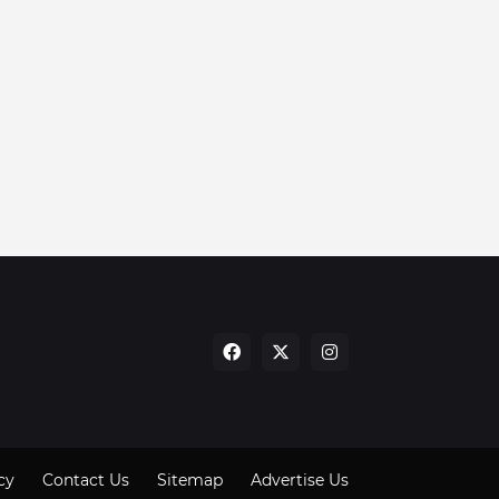
cy
Contact Us
Sitemap
Advertise Us