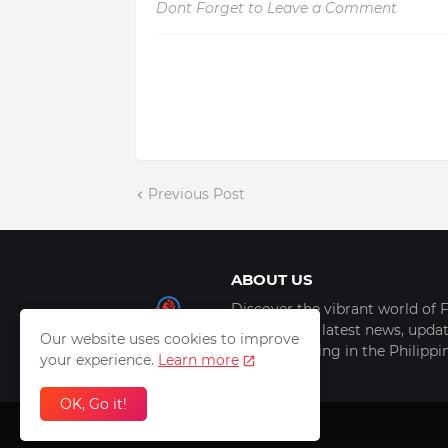
Dont Forget to Leave a Comment
Previous Post
ABOUT US
Discover the vibrant world of F
scoop of the latest news, update
Our website uses cookies to improve
things trending in the Philipp
your experience.
Learn more
OK, Go it!
Design by -
PilipiKnows