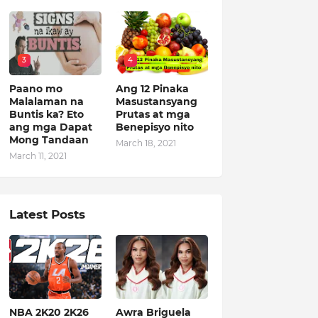
3
4
Paano mo
Ang 12 Pinaka
Malalaman na
Masustansyang
Buntis ka? Eto
Prutas at mga
ang mga Dapat
Benepisyo nito
Mong Tandaan
March 18, 2021
March 11, 2021
Latest Posts
NBA 2K20 2K26
Awra Briguela