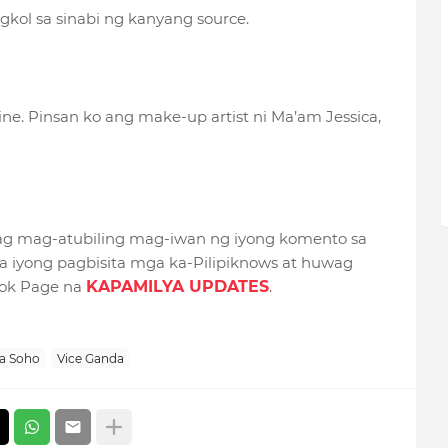
gkol sa sinabi ng kanyang source.
cline. Pinsan ko ang make-up artist ni Ma’am Jessica,
Wag mag-atubiling mag-iwan ng iyong komento sa
 iyong pagbisita mga ka-Pilipiknows at huwag
ook Page na
KAPAMILYA UPDATES
.
ca Soho
Vice Ganda