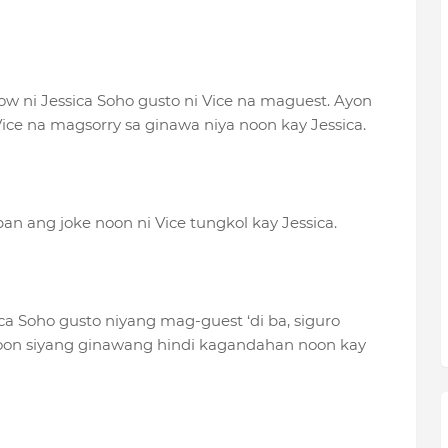
ow ni Jessica Soho gusto ni Vice na maguest. Ayon
ce na magsorry sa ginawa niya noon kay Jessica.
n ang joke noon ni Vice tungkol kay Jessica.
ca Soho gusto niyang mag-guest ‘di ba, siguro
roon siyang ginawang hindi kagandahan noon kay