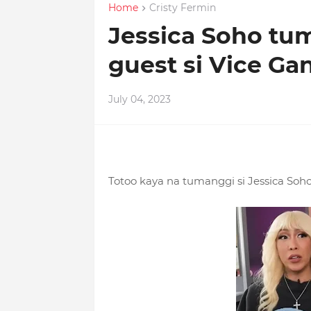
Home
Cristy Fermin
Jessica Soho t
guest si Vice G
July 04, 2023
Totoo kaya na tumanggi si Jessica So