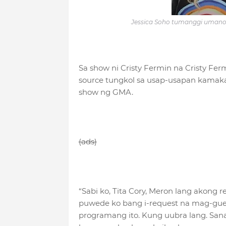
Jessica Soho tumanggi umano
Sa show ni Cristy Fermin na Cristy Fer
source tungkol sa usap-usapan kamaka
show ng GMA.
(ads)
“Sabi ko, Tita Cory, Meron lang akong
puwede ko bang i-request na mag-gues
programang ito. Kung uubra lang. Sana 