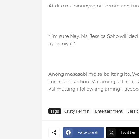
At dito na ibinunyag ni Fermin ang tun
“I’m sure Nay, Ms. Jessica Soho will de
ayaw niya’,”
Anong masasabi mo sa balitang ito. 
comment section. Maraming salamat sa
kalimutang i-follow ang aming Faceb
Tags
Cristy Fermin
Entertainment
Jessi
Facebook
Twitter