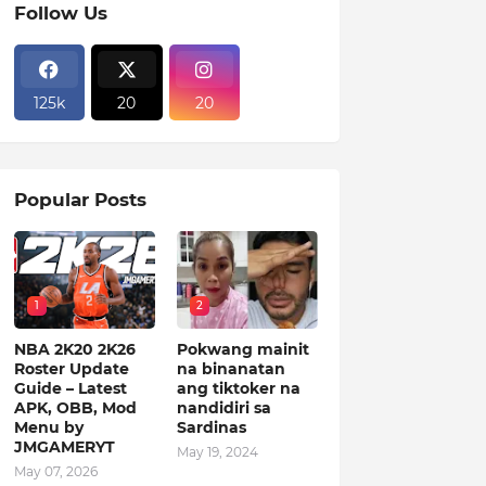
Follow Us
125k
20
20
Popular Posts
1
2
NBA 2K20 2K26
Pokwang mainit
Roster Update
na binanatan
Guide – Latest
ang tiktoker na
APK, OBB, Mod
nandidiri sa
Menu by
Sardinas
JMGAMERYT
May 19, 2024
May 07, 2026