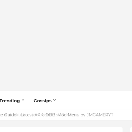
Trending
Gossips
ang tiktoker na nandidiri sa Sardinas