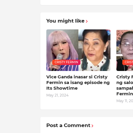
You might like
CRISTY FERMIN
CRIS
Vice Ganda inasar si Cristy
Cristy
Fermin sa isang episode ng
ng sal
Its Showtime
sampah
Fermin
May 21, 2024
May 11, 2
Post a Comment