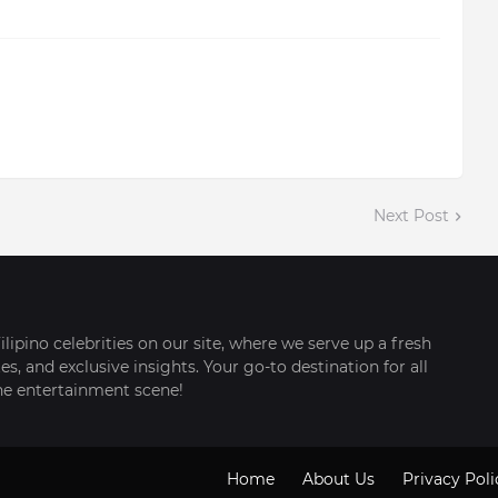
Next Post
ilipino celebrities on our site, where we serve up a fresh
s, and exclusive insights. Your go-to destination for all
ine entertainment scene!
Home
About Us
Privacy Poli