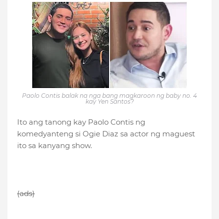
Paolo Contis balak na nga bang magkaroon ng baby no. 4
kay Yen Santos?
Ito ang tanong kay Paolo Contis ng
komedyanteng si Ogie Diaz sa actor ng maguest
ito sa kanyang show.
(ads)