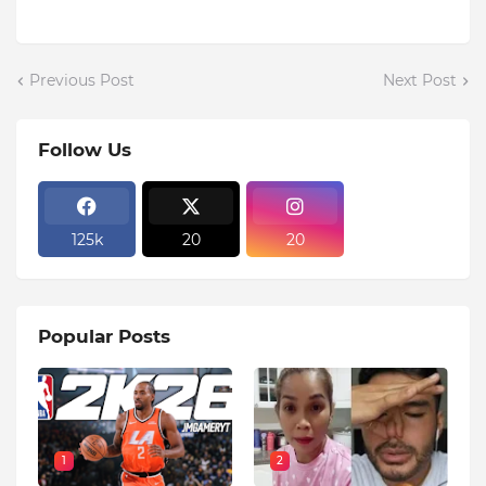
Previous Post
Next Post
Follow Us
125k
20
20
Popular Posts
1
2