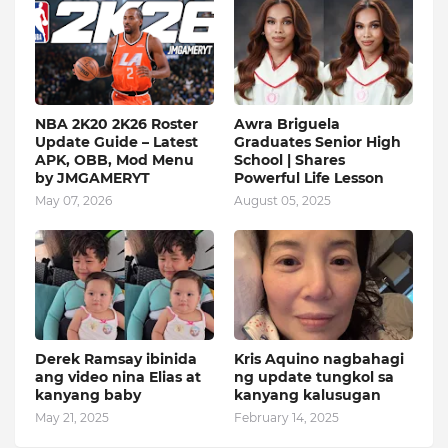
NBA 2K20 2K26 Roster
Awra Briguela
Update Guide – Latest
Graduates Senior High
APK, OBB, Mod Menu
School | Shares
by JMGAMERYT
Powerful Life Lesson
May 07, 2026
August 05, 2025
Derek Ramsay ibinida
Kris Aquino nagbahagi
ang video nina Elias at
ng update tungkol sa
kanyang baby
kanyang kalusugan
May 21, 2025
February 14, 2025