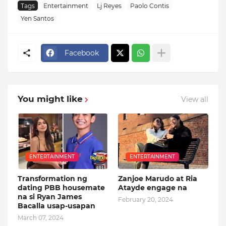
Tags
Entertainment
Lj Reyes
Paolo Contis
Yen Santos
Facebook
You might like
View all
ENTERTAINMENT
ENTERTAINMENT
Transformation ng
Zanjoe Marudo at Ria
dating PBB housemate
Atayde engage na
na si Ryan James
February 20, 2024
Bacalla usap-usapan
March 07, 2024