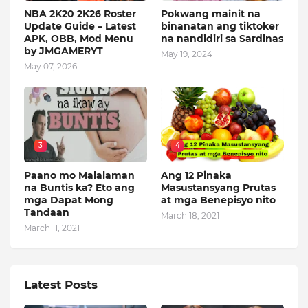
NBA 2K20 2K26 Roster
Pokwang mainit na
Update Guide – Latest
binanatan ang tiktoker
APK, OBB, Mod Menu
na nandidiri sa Sardinas
by JMGAMERYT
May 19, 2024
May 07, 2026
3
4
Paano mo Malalaman
Ang 12 Pinaka
na Buntis ka? Eto ang
Masustansyang Prutas
mga Dapat Mong
at mga Benepisyo nito
Tandaan
March 18, 2021
March 11, 2021
Latest Posts