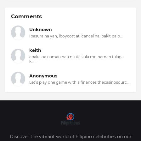
Comments
Unknown
Ibasura na yan, iboycott at icancel na, bakit pa b...
keith
apaka oa naman nan ni rita kala mo naman talaga
ka...
Anonymous
Let’s play one game with a finances thecasinosourc...
Discover the vibrant world of Filipino celebrities on our