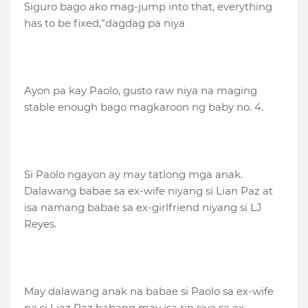
Siguro bago ako mag-jump into that, everything
has to be fixed,”dagdag pa niya
Ayon pa kay Paolo, gusto raw niya na maging
stable enough bago magkaroon ng baby no. 4.
Si Paolo ngayon ay may tatlong mga anak.
Dalawang babae sa ex-wife niyang si Lian Paz at
isa namang babae sa ex-girlfriend niyang si LJ
Reyes.
May dalawang anak na babae si Paolo sa ex-wife
na si Liaz Paz habang may isa rin siya sa ex-