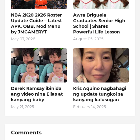
NBA 2K20 2K26 Roster
Awra Briguela
Update Guide – Latest
Graduates Senior High
APK, OBB, Mod Menu
School | Shares
by JMGAMERYT
Powerful Life Lesson
May 07, 2026
August 05, 2025
Derek Ramsay ibinida
Kris Aquino nagbahagi
ang video nina Elias at
ng update tungkol sa
kanyang baby
kanyang kalusugan
May 21, 2025
February 14, 2025
Comments