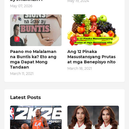
May 19, 2024
May 07, 2026
3
4
Paano mo Malalaman
Ang 12 Pinaka
na Buntis ka? Eto ang
Masustansyang Prutas
mga Dapat Mong
at mga Benepisyo nito
Tandaan
March 18, 2021
March 11, 2021
Latest Posts