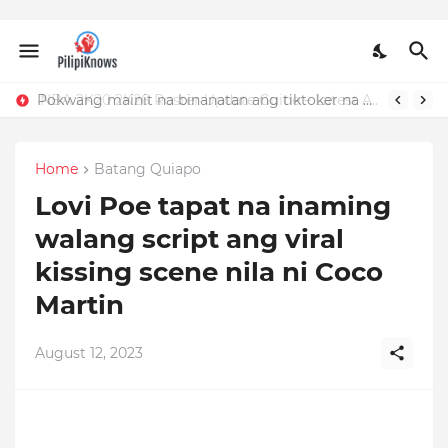
Pokwang mainit na binanatan ang tiktoker na nandidiri sa Sardinas
Home
Batang Quiapo
Lovi Poe tapat na inaming
walang script ang viral
kissing scene nila ni Coco
Martin
August 12, 2023