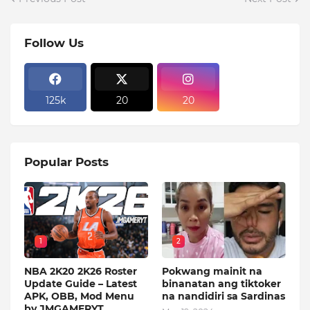
Follow Us
125k
20
20
Popular Posts
1
2
NBA 2K20 2K26 Roster
Pokwang mainit na
Update Guide – Latest
binanatan ang tiktoker
APK, OBB, Mod Menu
na nandidiri sa Sardinas
by JMGAMERYT