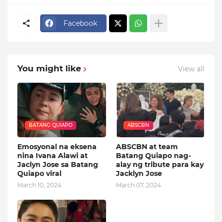
Facebook
You might like
View all
BATANG QUIAPO
ABSCBN
Emosyonal na eksena
ABSCBN at team
nina Ivana Alawi at
Batang Quiapo nag-
Jaclyn Jose sa Batang
alay ng tribute para kay
Quiapo viral
Jacklyn Jose
March 10, 2024
March 07, 2024