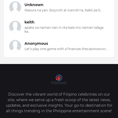
Unknown
Ibasura na yan, iboycott at icancel na, bakit pa b...
keith
apaka oa naman nan ni rita kala mo naman talaga
ka...
Anonymous
Let’s play one game with a finances thecasinosourc...
Discover the vibrant world of Filipino celebrities on our
site, where we serve up a fresh scoop of the latest news,
updates, and exclusive insights. Your go-to destination for
all things trending in the Philippine entertainment scene!