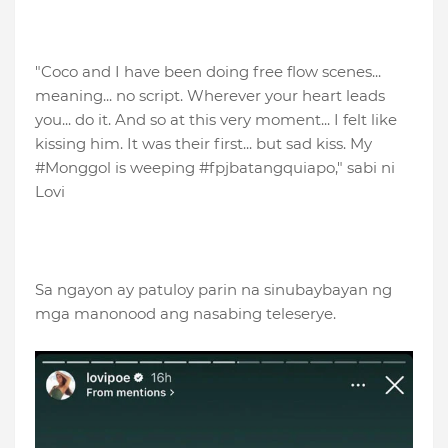
"Coco and I have been doing free flow scenes...
meaning... no script. Wherever your heart leads
you... do it. And so at this very moment... I felt like
kissing him. It was their first... but sad kiss. My
#Monggol is weeping #fpjbatangquiapo," sabi ni
Lovi
Sa ngayon ay patuloy parin na sinubaybayan ng
mga manonood ang nasabing teleserye.