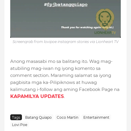
Screengrab from lovipoe instagram stories via Lionheart TV
Anong masasabi mo sa balitang ito. Wag mag-
atubiling mag-iwan ng iyong komento sa
comment section. Maraming salamat sa iyong
pagbisita mga ka-Pilipiknows at huwag
kalimutang i-follow ang aming Facebook Page na
KAPAMILYA UPDATES
.
Tags
Batang Quiapo
Coco Martin
Entertainment
Lovi Poe