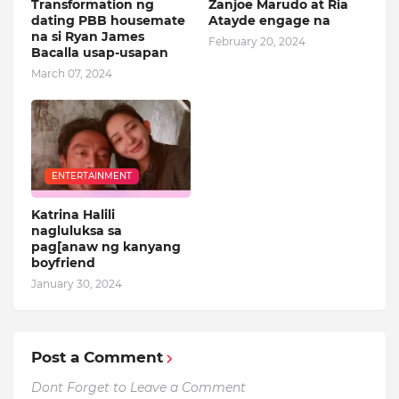
Transformation ng
Zanjoe Marudo at Ria
dating PBB housemate
Atayde engage na
na si Ryan James
February 20, 2024
Bacalla usap-usapan
March 07, 2024
ENTERTAINMENT
Katrina Halili
nagluluksa sa
pag[anaw ng kanyang
boyfriend
January 30, 2024
Post a Comment
Dont Forget to Leave a Comment