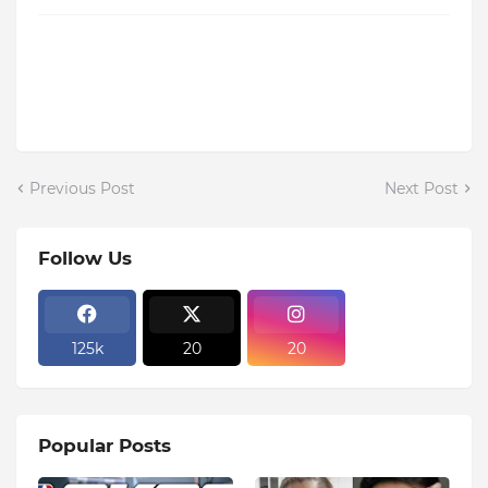
Previous Post
Next Post
Follow Us
125k
20
20
Popular Posts