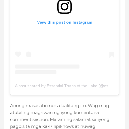
View this post on Instagram
A post shared by Essential Truths of the Lake (@essentialtruthsofthelake)
Anong masasabi mo sa balitang ito. Wag mag-
atubiling mag-iwan ng iyong komento sa
comment section. Maraming salamat sa iyong
pagbisita mga ka-Pilipiknows at huwag