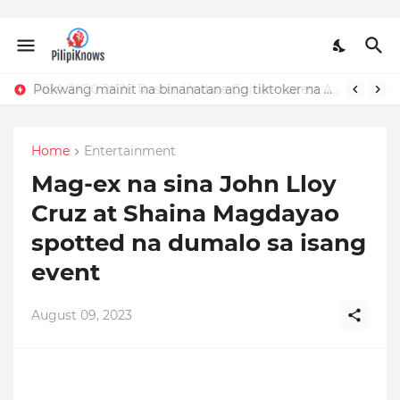
Pokwang mainit na binanatan ang tiktoker na nandidiri sa Sardinas
Home
Entertainment
Mag-ex na sina John Lloy
Cruz at Shaina Magdayao
spotted na dumalo sa isang
event
August 09, 2023