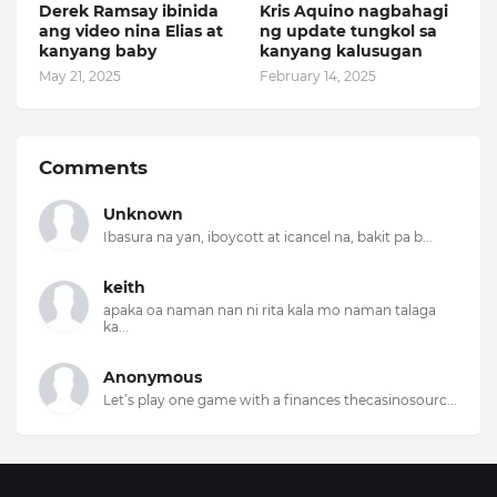
Derek Ramsay ibinida
Kris Aquino nagbahagi
ang video nina Elias at
ng update tungkol sa
kanyang baby
kanyang kalusugan
May 21, 2025
February 14, 2025
Comments
Unknown
Ibasura na yan, iboycott at icancel na, bakit pa b...
keith
apaka oa naman nan ni rita kala mo naman talaga
ka...
Anonymous
Let’s play one game with a finances thecasinosourc...