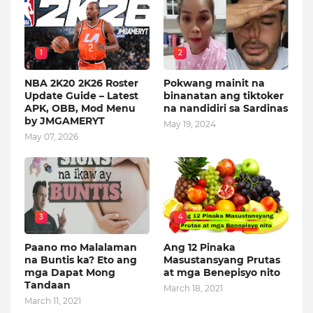
1
2
NBA 2K20 2K26 Roster
Pokwang mainit na
Update Guide – Latest
binanatan ang tiktoker
APK, OBB, Mod Menu
na nandidiri sa Sardinas
by JMGAMERYT
May 19, 2024
May 07, 2026
3
4
Paano mo Malalaman
Ang 12 Pinaka
na Buntis ka? Eto ang
Masustansyang Prutas
mga Dapat Mong
at mga Benepisyo nito
Tandaan
March 18, 2021
March 11, 2021