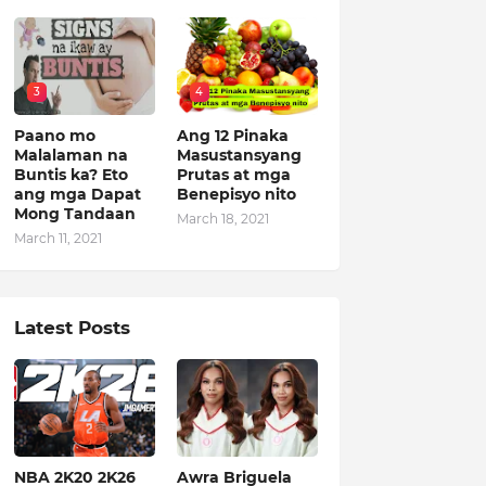
3
4
Paano mo
Ang 12 Pinaka
Malalaman na
Masustansyang
Buntis ka? Eto
Prutas at mga
ang mga Dapat
Benepisyo nito
Mong Tandaan
March 18, 2021
March 11, 2021
Latest Posts
NBA 2K20 2K26
Awra Briguela