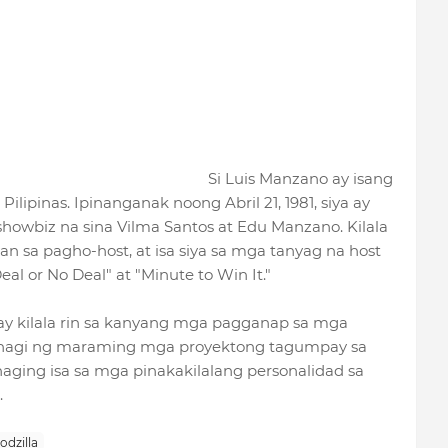
Si Luis Manzano ay isang
a Pilipinas. Ipinanganak noong Abril 21, 1981, siya ay
showbiz na sina Vilma Santos at Edu Manzano. Kilala
an sa pagho-host, at isa siya sa mga tanyag na host
l or No Deal" at "Minute to Win It."
ay kilala rin sa kanyang mga pagganap sa mga
g bahagi ng maraming mga proyektong tagumpay sa
aging isa sa mga pinakakilalang personalidad sa
.
odzilla