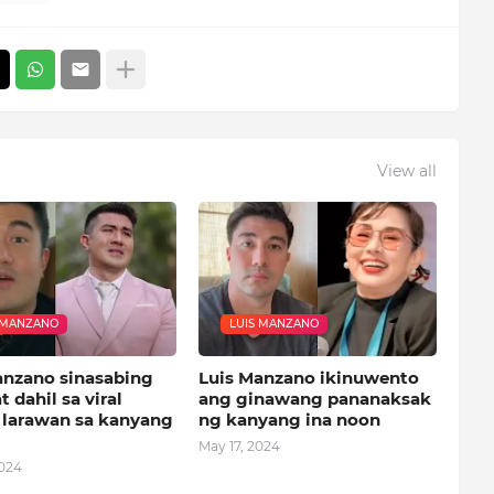
View all
 MANZANO
LUIS MANZANO
anzano sinasabing
Luis Manzano ikinuwento
 dahil sa viral
ang ginawang pananaksak
 larawan sa kanyang
ng kanyang ina noon
May 17, 2024
2024