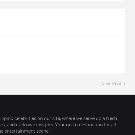
Next Post
ilipino celebrities on our site, where we serve up a fresh
s, and exclusive insights. Your go-to destination for all
ine entertainment scene!