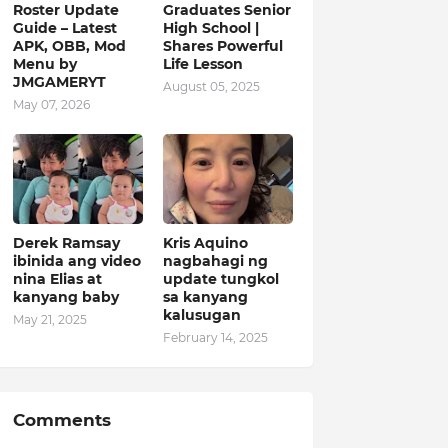
Roster Update
Graduates Senior
Guide – Latest
High School |
APK, OBB, Mod
Shares Powerful
Menu by
Life Lesson
JMGAMERYT
August 05, 2025
May 07, 2026
Derek Ramsay
Kris Aquino
ibinida ang video
nagbahagi ng
nina Elias at
update tungkol
kanyang baby
sa kanyang
kalusugan
May 21, 2025
February 14, 2025
Comments