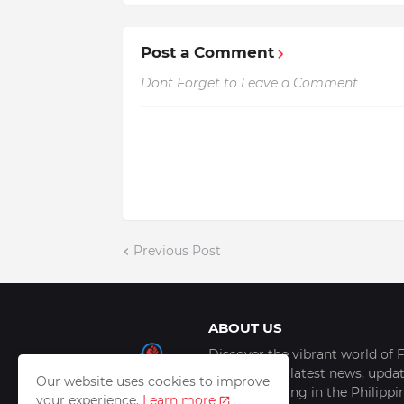
Post a Comment
Dont Forget to Leave a Comment
Previous Post
ABOUT US
Discover the vibrant world of F
scoop of the latest news, update
Our website uses cookies to improve
things trending in the Philipp
your experience.
Learn more