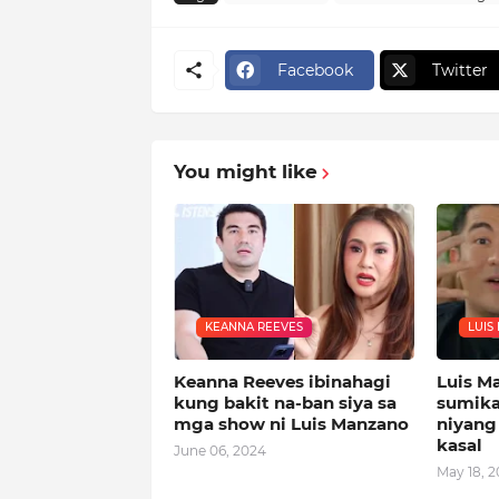
Facebook
Twitter
You might like
KEANNA REEVES
LUIS
Keanna Reeves ibinahagi
Luis M
kung bakit na-ban siya sa
sumikat
mga show ni Luis Manzano
niyang
kasal
June 06, 2024
May 18, 