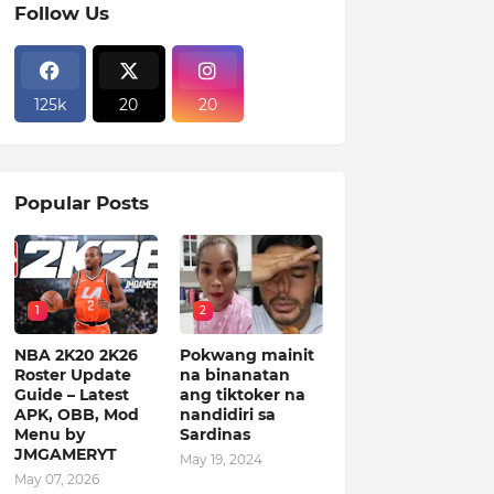
Follow Us
125k
20
20
Popular Posts
1
2
NBA 2K20 2K26
Pokwang mainit
Roster Update
na binanatan
Guide – Latest
ang tiktoker na
APK, OBB, Mod
nandidiri sa
Menu by
Sardinas
JMGAMERYT
May 19, 2024
May 07, 2026