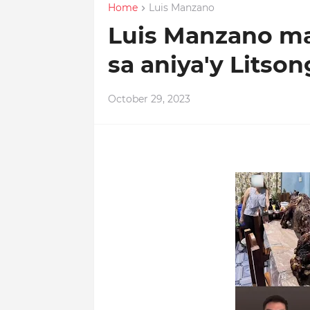
Home
Luis Manzano
Luis Manzano may
sa aniya'y Litson
October 29, 2023