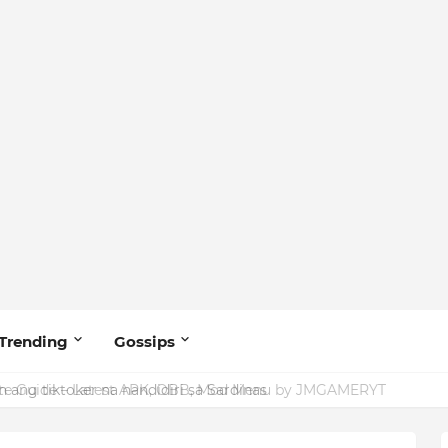
Trending
Gossips
ang tiktoker na nandidiri sa Sardinas