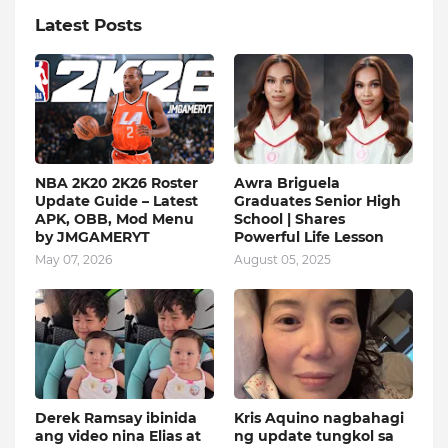
Latest Posts
NBA 2K20 2K26 Roster
Awra Briguela
Update Guide – Latest
Graduates Senior High
APK, OBB, Mod Menu
School | Shares
by JMGAMERYT
Powerful Life Lesson
May 07, 2026
August 05, 2025
Derek Ramsay ibinida
Kris Aquino nagbahagi
ang video nina Elias at
ng update tungkol sa