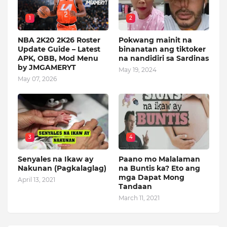
1
2
NBA 2K20 2K26 Roster
Pokwang mainit na
Update Guide – Latest
binanatan ang tiktoker
APK, OBB, Mod Menu
na nandidiri sa Sardinas
by JMGAMERYT
May 19, 2024
May 07, 2026
3
4
Senyales na Ikaw ay
Paano mo Malalaman
Nakunan (Pagkalaglag)
na Buntis ka? Eto ang
mga Dapat Mong
April 13, 2021
Tandaan
March 11, 2021