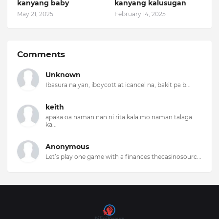
kanyang baby
kanyang kalusugan
May 21, 2025
February 14, 2025
Comments
Unknown
Ibasura na yan, iboycott at icancel na, bakit pa b...
keith
apaka oa naman nan ni rita kala mo naman talaga
ka...
Anonymous
Let’s play one game with a finances thecasinosourc...