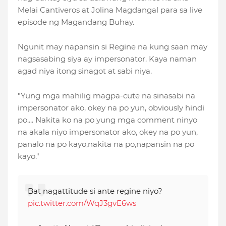
Melai Cantiveros at Jolina Magdangal para sa live
episode ng Magandang Buhay.
Ngunit may napansin si Regine na kung saan may
nagsasabing siya ay impersonator. Kaya naman
agad niya itong sinagot at sabi niya.
"Yung mga mahilig magpa-cute na sinasabi na
impersonator ako,
okey na po yun, obviously hindi
po.... Nakita ko na po yung mga comment ninyo
na akala niyo impersonator ako, okey na po yun,
panalo na po kayo,nakita na po,napansin na po
kayo."
Bat nagattitude si ante regine niyo?
pic.twitter.com/WqJ3gvE6ws