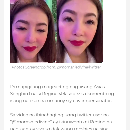
Photos Screengrab from: @momshiedivine/twitter
Di mapigilang mageact ng nag-iisang Asias
Songbird na si Regine Velasquez sa komento ng
isang netizen na umanoy siya ay impersonator.
Sa video na ibinahagi ng isang twitter user na
"@
momshiedivine" ay ikinuwento ni Regine na
nag-aantay siya sa dalawang moshies na sina