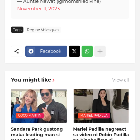
— Auntie Nawat (@momshiedivine)
November 11, 2023
Tags
Regine Velasquez
Facebook
You might like
View all
COCO MARTIN
MARIEL PADILLA
Sandara Park gustong
Mariel Padilla nagreact
maka-leading man si
sa video ni Robin Padilla