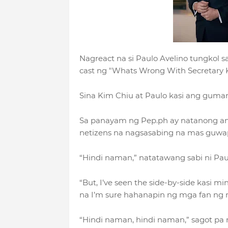
Nagreact na si Paulo Avelino tungkol 
cast ng "Whats Wrong With Secretary K
Sina Kim Chiu at Paulo kasi ang guman
Sa panayam ng Pep.ph ay natanong an
netizens na nagsasabing na mas guwap
“Hindi naman,” natatawang sabi ni Pau
“But, I’ve seen the side-by-side kasi m
na I’m sure hahanapin ng mga fan ng 
“Hindi naman, hindi naman,” sagot pa 