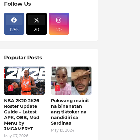
Follow Us
125k
20
20
Popular Posts
1
2
NBA 2K20 2K26
Pokwang mainit
Roster Update
na binanatan
Guide – Latest
ang tiktoker na
APK, OBB, Mod
nandidiri sa
Menu by
Sardinas
JMGAMERYT
May 19, 2024
May 07, 2026