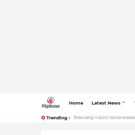
Home
Latest News
Trending
Pokwang mainit na binanatan 
NBA 2K20 2K26 Roster Upda