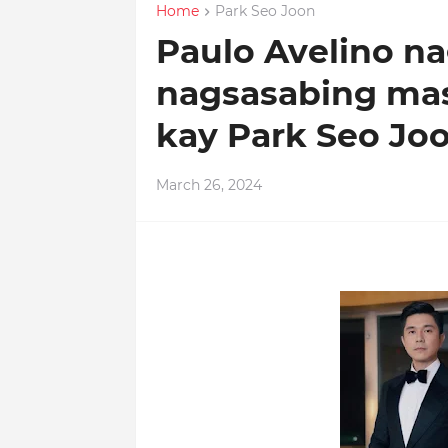
Home
Park Seo Joon
Paulo Avelino n
nagsasabing mas
kay Park Seo Jo
March 26, 2024