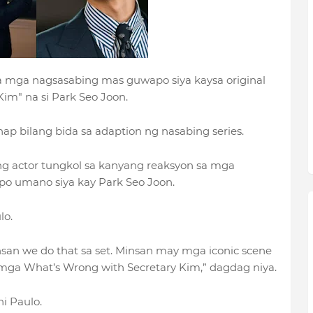
sa mga nagsasabing mas guwapo siya kaysa original
im" na si Park Seo Joon.
ap bilang bida sa adaption ng nasabing series.
g actor tungkol sa kanyang reaksyon sa mga
o umano siya kay Park Seo Joon.
lo.
insan we do that sa set. Minsan may mga iconic scene
mga What’s Wrong with Secretary Kim,” dagdag niya.
ni Paulo.