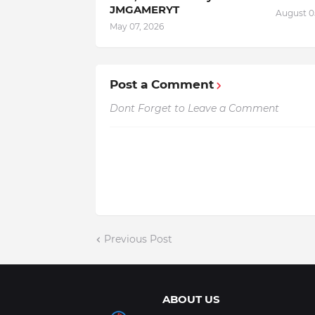
JMGAMERYT
August 0
May 07, 2026
Post a Comment
Dont Forget to Leave a Comment
Previous Post
ABOUT US