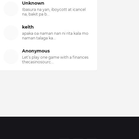
Unknown
Ibasura na yan, iboycott at icancel
na, bakit pa b...
keith
apaka oa naman nan ni rita kala mo
naman talaga ka...
Anonymous
Let’s play one game with a finances
thecasinosourc...