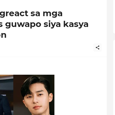
agreact sa mga
 guwapo siya kasya
on