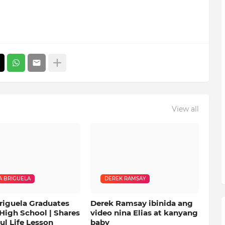
View all
 BRIGUELA
DEREK RAMSAY
riguela Graduates
Derek Ramsay ibinida ang
High School | Shares
video nina Elias at kanyang
ul Life Lesson
baby