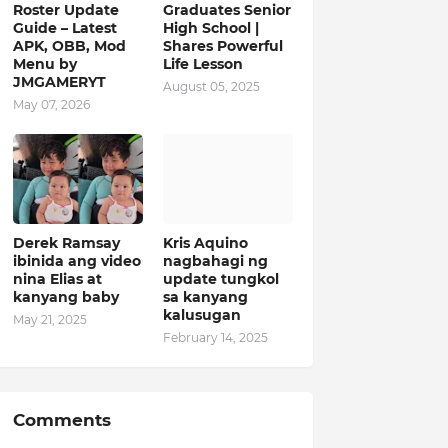
Roster Update
Graduates Senior
Guide – Latest
High School |
APK, OBB, Mod
Shares Powerful
Menu by
Life Lesson
JMGAMERYT
August 05, 2025
May 07, 2026
Derek Ramsay
Kris Aquino
ibinida ang video
nagbahagi ng
nina Elias at
update tungkol
kanyang baby
sa kanyang
kalusugan
May 21, 2025
February 14, 2025
Comments