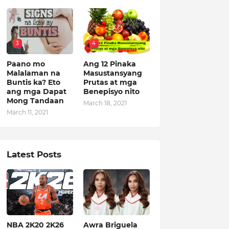
3
4
Paano mo
Ang 12 Pinaka
Malalaman na
Masustansyang
Buntis ka? Eto
Prutas at mga
ang mga Dapat
Benepisyo nito
Mong Tandaan
March 18, 2021
March 11, 2021
Latest Posts
NBA 2K20 2K26
Awra Briguela