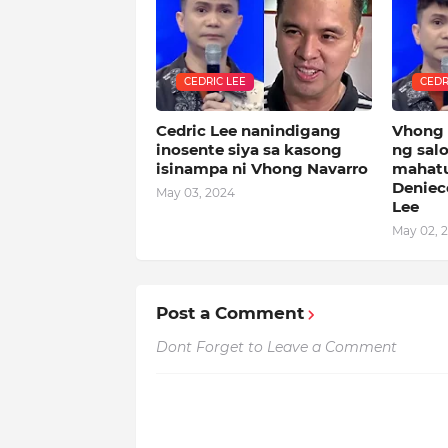
CEDRIC LEE
CEDR
Cedric Lee nanindigang
Vhong 
inosente siya sa kasong
ng sal
isinampa ni Vhong Navarro
mahatu
Deniec
May 03, 2024
Lee
May 02, 
Post a Comment
Dont Forget to Leave a Comment