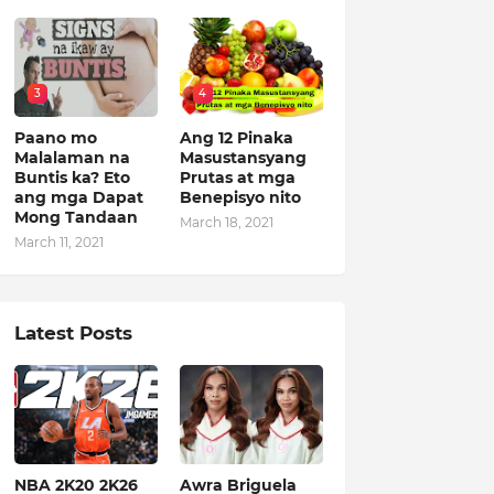
3
4
Paano mo
Ang 12 Pinaka
Malalaman na
Masustansyang
Buntis ka? Eto
Prutas at mga
ang mga Dapat
Benepisyo nito
Mong Tandaan
March 18, 2021
March 11, 2021
Latest Posts
NBA 2K20 2K26
Awra Briguela