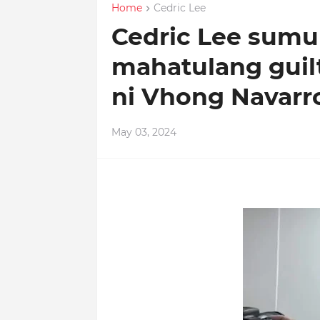
Home
Cedric Lee
Cedric Lee sumu
mahatulang guil
ni Vhong Navarr
May 03, 2024