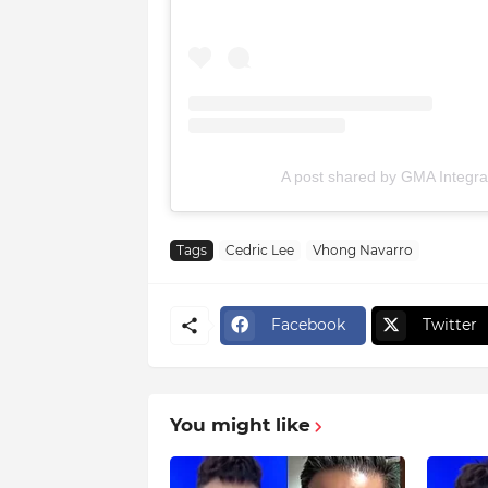
A post shared by GMA Integ
Tags
Cedric Lee
Vhong Navarro
Facebook
Twitter
You might like