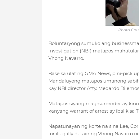
Photo Cou
Boluntaryong sumuko ang businessman 
Investigation (NBI) matapos mahatulang
Vhong Navarro.
Base sa ulat ng GMA News, pini-pick 
Mandaluyong matapos umanong sabihin
kay NBI director Atty. Medardo Dilemos
Matapos siyang mag-surrender ay kinuh
kanyang warrant of arrest ay ibalik sa T
Napatunayan ng korte na sina Lee, Cor
for illegally detaining Vhong Navarro n