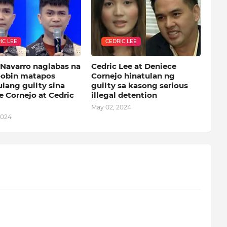
IC LEE
CEDRIC LEE
Navarro naglabas na
Cedric Lee at Deniece
oobin matapos
Cornejo hinatulan ng
lang guilty sina
guilty sa kasong serious
e Cornejo at Cedric
illegal detention
May 02, 2024
2024