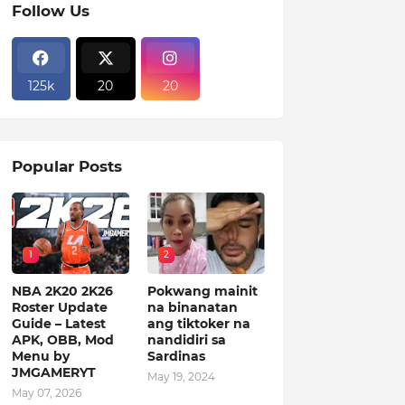
Follow Us
125k
20
20
Popular Posts
1
2
NBA 2K20 2K26
Pokwang mainit
Roster Update
na binanatan
Guide – Latest
ang tiktoker na
APK, OBB, Mod
nandidiri sa
Menu by
Sardinas
JMGAMERYT
May 19, 2024
May 07, 2026