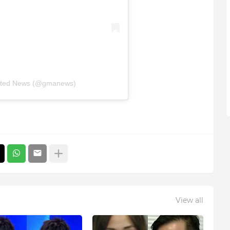
rated News (@gmanews)
View all