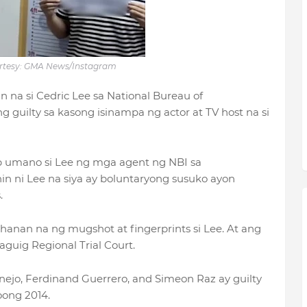
rtesy: GMA News/Instagram
na si Cedric Lee sa National Bureau of
 guilty sa kasong isinampa ng actor at TV host na si
up umano si Lee ng mga agent ng NBI sa
 ni Lee na siya ay boluntaryong susuko ayon
.
anan na ng mugshot at fingerprints si Lee. At ang
aguig Regional Trial Court.
nejo, Ferdinand Guerrero, and Simeon Raz ay guilty
oong 2014.