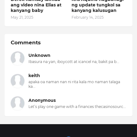
ang video nina Elias at
ng update tungkol sa
kanyang baby
kanyang kalusugan
May 21, 2025
February 14, 2025
Comments
Unknown
Ibasura na yan, iboycott at icancel na, bakit pa b...
keith
apaka oa naman nan ni rita kala mo naman talaga
ka...
Anonymous
Let’s play one game with a finances thecasinosourc...