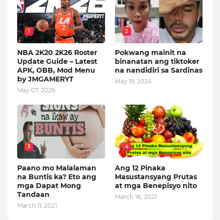
1
2
NBA 2K20 2K26 Roster
Pokwang mainit na
Update Guide – Latest
binanatan ang tiktoker
APK, OBB, Mod Menu
na nandidiri sa Sardinas
by JMGAMERYT
May 19, 2024
May 07, 2026
3
4
Paano mo Malalaman
Ang 12 Pinaka
na Buntis ka? Eto ang
Masustansyang Prutas
mga Dapat Mong
at mga Benepisyo nito
Tandaan
March 18, 2021
March 11, 2021