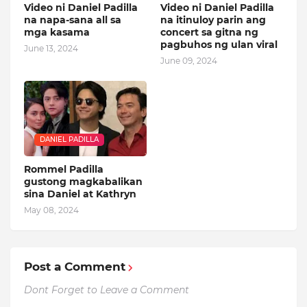
Video ni Daniel Padilla
Video ni Daniel Padilla
na napa-sana all sa
na itinuloy parin ang
mga kasama
concert sa gitna ng
pagbuhos ng ulan viral
June 13, 2024
June 09, 2024
DANIEL PADILLA
Rommel Padilla
gustong magkabalikan
sina Daniel at Kathryn
May 08, 2024
Post a Comment
Dont Forget to Leave a Comment