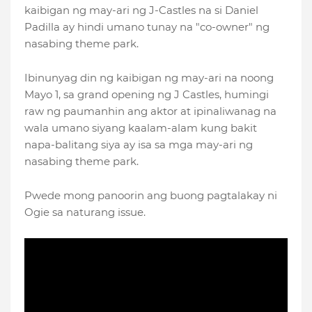
kaibigan ng may-ari ng J-Castles na si Daniel
Padilla ay hindi umano tunay na "co-owner" ng
nasabing theme park.
Ibinunyag din ng kaibigan ng may-ari na noong
Mayo 1, sa grand opening ng J Castles, humingi
raw ng paumanhin ang aktor at ipinaliwanag na
wala umano siyang kaalam-alam kung bakit
napa-balitang siya ay isa sa mga may-ari ng
nasabing theme park.
Pwede mong panoorin ang buong pagtalakay ni
Ogie sa naturang issue.