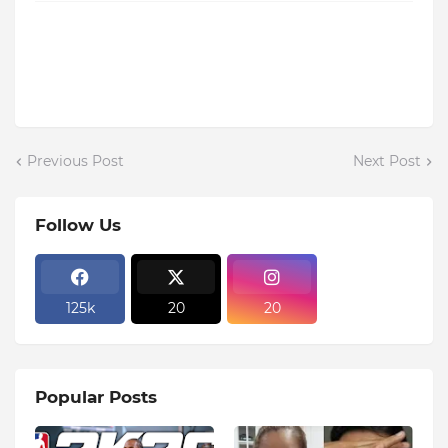
Previous Post
Next Post
Follow Us
125k
20
20
Popular Posts