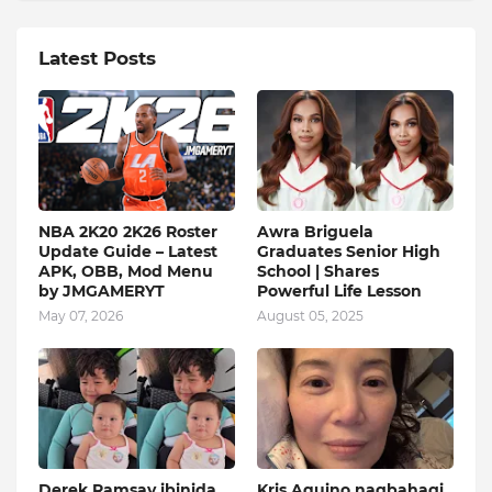
Latest Posts
NBA 2K20 2K26 Roster
Awra Briguela
Update Guide – Latest
Graduates Senior High
APK, OBB, Mod Menu
School | Shares
by JMGAMERYT
Powerful Life Lesson
May 07, 2026
August 05, 2025
Derek Ramsay ibinida
Kris Aquino nagbahagi