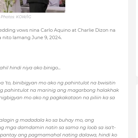
Photos: KOW/IG
edding vows nina Carlo Aquino at Charlie Dizon na
a nito lamang June 9, 2024.
il hindi niya ako binigo...
 'to, binibigyan mo ako ng pahintulot na bwisitin
 ng pahintulot na marinig ang magarbong halakhak
inigbigyan mo ako ng pagkakataon na piliin ka sa
alagin g madadala ko sa buhay mo, ang
ng mga damdamin natin sa sama ng loob sa isa't-
 pantay ang pagmamahal nating dalawa, hindi ko