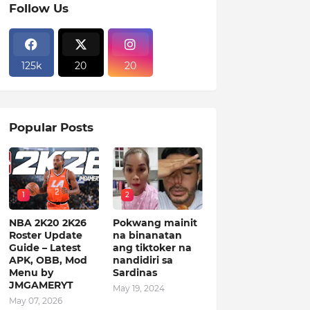
Follow Us
125k
20
20
Popular Posts
1
2
NBA 2K20 2K26
Pokwang mainit
Roster Update
na binanatan
Guide – Latest
ang tiktoker na
APK, OBB, Mod
nandidiri sa
Menu by
Sardinas
JMGAMERYT
May 19, 2024
May 07, 2026