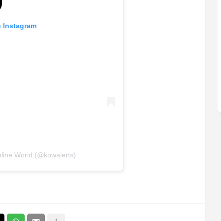
n Instagram
line World (@kowalerts)