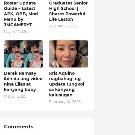
Roster Update
Graduates Senior
Guide – Latest
High School |
APK, OBB, Mod
Shares Powerful
Menu by
Life Lesson
JMGAMERYT
August 05, 2025
May 07, 2026
Derek Ramsay
Kris Aquino
ibinida ang video
nagbahagi ng
nina Elias at
update tungkol
kanyang baby
sa kanyang
kalusugan
May 21, 2025
February 14, 2025
Comments