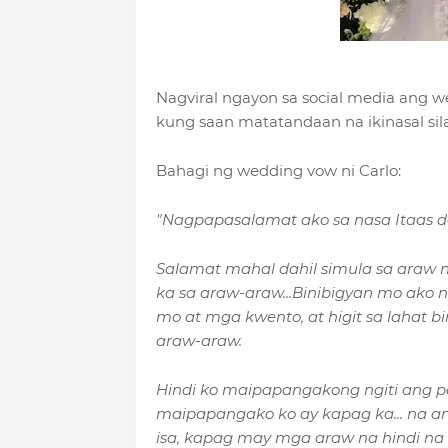
Nagviral ngayon sa social media ang w
kung saan matatandaan na ikinasal sil
Bahagi ng wedding vow ni Carlo:
"Nagpapasalamat ako sa nasa Itaas dah
Salamat mahal dahil simula sa araw na
ka sa araw-araw...Binibigyan mo ako
mo at mga kwento, at higit sa lahat b
araw-araw.
Hindi ko maipapangakong ngiti ang p
maipapangako ko ay kapag ka... na a
isa, kapag may mga araw na hindi na