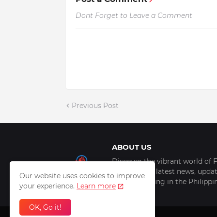
Dont Forget to Leave a Comment
Previous Post
ABOUT US
Discover the vibrant world of F
scoop of the latest news, update
Our website uses cookies to improve
things trending in the Philipp
your experience.
Learn more
OK, Go it!