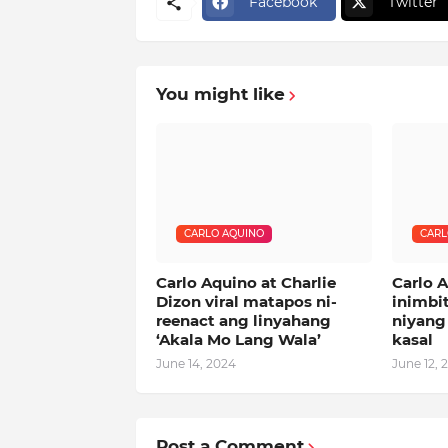
Facebook
Twitter
You might like
CARLO AQUINO
CARL
Carlo Aquino at Charlie
Carlo 
Dizon viral matapos ni-
inimbi
reenact ang linyahang
niyang 
‘Akala Mo Lang Wala’
kasal
June 14, 2024
June 12, 
Post a Comment