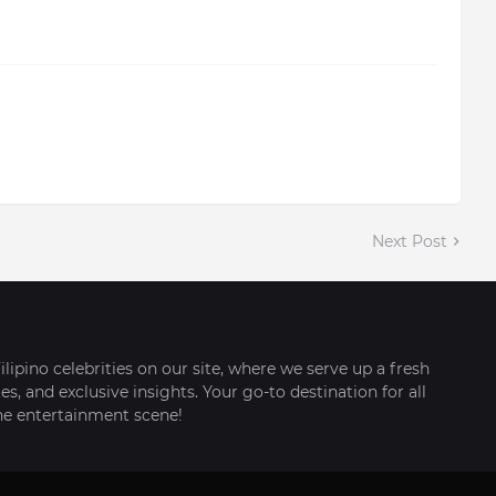
Next Post
ilipino celebrities on our site, where we serve up a fresh
s, and exclusive insights. Your go-to destination for all
ine entertainment scene!