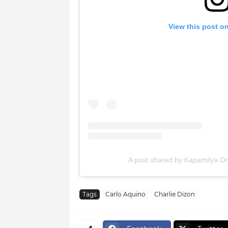
View this post o
A post shared by Kapamilya On
Tags
Carlo Aquino
Charlie Dizon