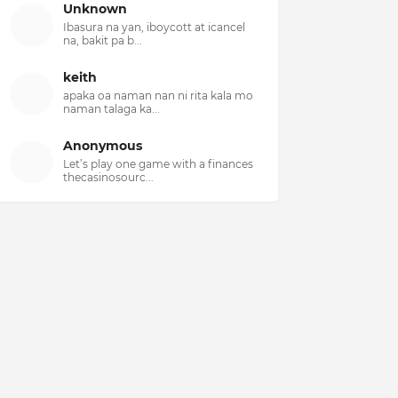
Unknown
Ibasura na yan, iboycott at icancel
na, bakit pa b...
keith
apaka oa naman nan ni rita kala mo
naman talaga ka...
Anonymous
Let’s play one game with a finances
thecasinosourc...