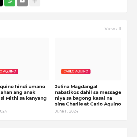
View all
O AQUINO
CARLO AQUINO
Aquino hindi umano
Jolina Magdangal
tahan ang anak
nabatikos dahil sa message
si Mithi sa kanyang
niya sa bagong kasal na
sina Charlie at Carlo Aquino
2024
June 11, 2024