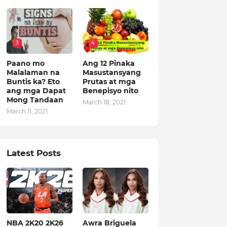
3
4
Paano mo
Ang 12 Pinaka
Malalaman na
Masustansyang
Buntis ka? Eto
Prutas at mga
ang mga Dapat
Benepisyo nito
Mong Tandaan
March 18, 2021
March 11, 2021
Latest Posts
NBA 2K20 2K26
Awra Briguela