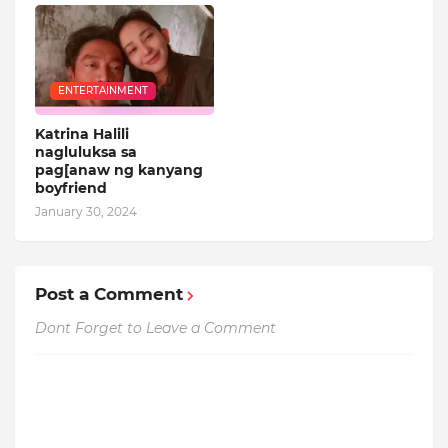
ENTERTAINMENT
Katrina Halili
nagluluksa sa
pag[anaw ng kanyang
boyfriend
January 30, 2024
Post a Comment
Dont Forget to Leave a Comment