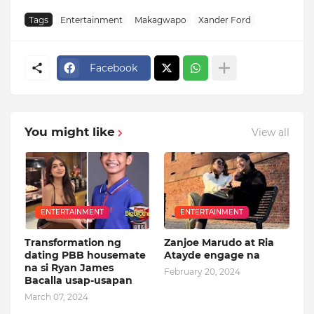
Tags
Entertainment
Makagwapo
Xander Ford
Facebook
You might like
View all
ENTERTAINMENT
ENTERTAINMENT
Transformation ng
Zanjoe Marudo at Ria
dating PBB housemate
Atayde engage na
na si Ryan James
February 20, 2024
Bacalla usap-usapan
March 07, 2024