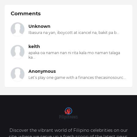
Comments
Unknown
Ibasura na yan, iboycott at icancel na, bakit pa b...
keith
apaka oa naman nan ni rita kala mo naman talaga
ka...
Anonymous
Let’s play one game with a finances thecasinosourc...
Discover the vibrant world of Filipino celebrities on our
site, where we serve up a fresh scoop of the latest news,