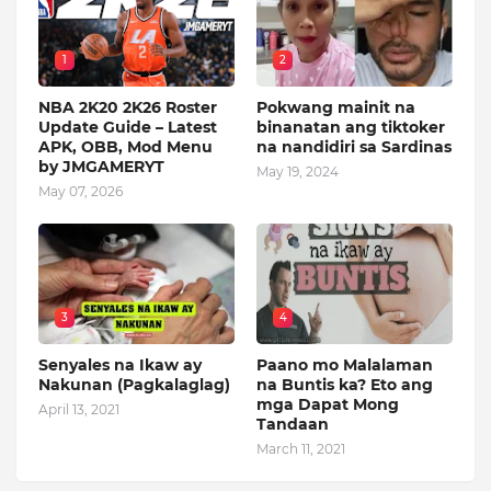
1
2
NBA 2K20 2K26 Roster
Pokwang mainit na
Update Guide – Latest
binanatan ang tiktoker
APK, OBB, Mod Menu
na nandidiri sa Sardinas
by JMGAMERYT
May 19, 2024
May 07, 2026
3
4
Senyales na Ikaw ay
Paano mo Malalaman
Nakunan (Pagkalaglag)
na Buntis ka? Eto ang
mga Dapat Mong
April 13, 2021
Tandaan
March 11, 2021