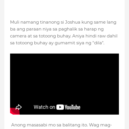
Muli namang tinanong si Joshua kung same lang
ba ang paraan niya sa paghalik sa harap ng
camera at sa totoong buhay. Aniya hindi raw dahil
sa totoong buhay ay gumamit siya ng "dila".
Anong masasabi mo sa balitang ito. Wag mag-