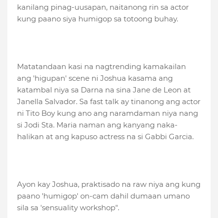
kanilang pinag-uusapan, naitanong rin sa actor
kung paano siya humigop sa totoong buhay.
Matatandaan kasi na nagtrending kamakailan
ang 'higupan' scene ni Joshua kasama ang
katambal niya sa Darna na sina Jane de Leon at
Janella Salvador. Sa fast talk ay tinanong ang actor
ni Tito Boy kung ano ang naramdaman niya nang
si Jodi Sta. Maria naman ang kanyang naka-
halikan at ang kapuso actress na si Gabbi Garcia.
Ayon kay Joshua, praktisado na raw niya ang kung
paano 'humigop' on-cam dahil dumaan umano
sila sa 'sensuality workshop".