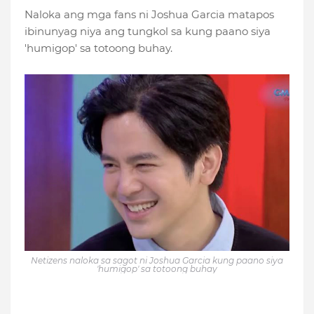
Naloka ang mga fans ni Joshua Garcia matapos
ibinunyag niya ang tungkol sa kung paano siya
'humigop' sa totoong buhay.
Netizens naloka sa sagot ni Joshua Garcia kung paano siya
'humigop' sa totoong buhay