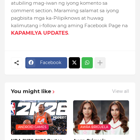
atubiling mag-iwan ng iyong komento sa
comment section. Maraming salamat sa iyong
pagbisita mga ka-Pilipiknows at huwag
kalimutang i-follow ang aming Facebook Page na
KAPAMILYA UPDATES
.
Facebook
You might like
View all
ANDROID GAMES
AWRA BRIGUELA