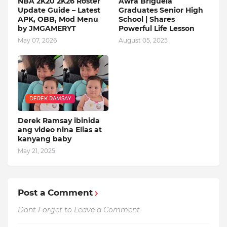
NBA 2K20 2K26 Roster
Awra Briguela
Update Guide – Latest
Graduates Senior High
APK, OBB, Mod Menu
School | Shares
by JMGAMERYT
Powerful Life Lesson
May 07, 2026
August 05, 2025
DEREK RAMSAY
Derek Ramsay ibinida
ang video nina Elias at
kanyang baby
May 21, 2025
Post a Comment
Dont Forget to Leave a Comment