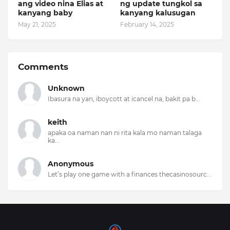
ang video nina Elias at
ng update tungkol sa
kanyang baby
kanyang kalusugan
May 21, 2025
February 14, 2025
Comments
Unknown
Ibasura na yan, iboycott at icancel na, bakit pa b...
keith
apaka oa naman nan ni rita kala mo naman talaga
ka...
Anonymous
Let’s play one game with a finances thecasinosourc...