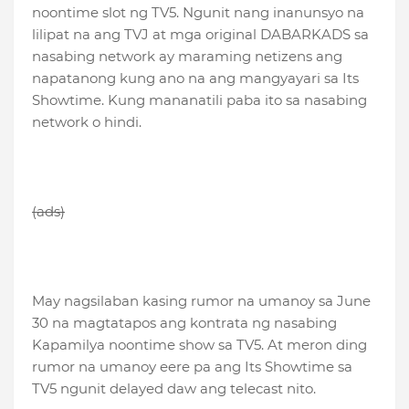
noontime slot ng TV5. Ngunit nang inanunsyo na
lilipat na ang TVJ at mga original DABARKADS sa
nasabing network ay maraming netizens ang
napatanong kung ano na ang mangyayari sa Its
Showtime. Kung mananatili paba ito sa nasabing
network o hindi.
(ads)
May nagsilaban kasing rumor na umanoy sa June
30 na magtatapos ang kontrata ng nasabing
Kapamilya noontime show sa TV5. At meron ding
rumor na umanoy eere pa ang Its Showtime sa
TV5 ngunit delayed daw ang telecast nito.