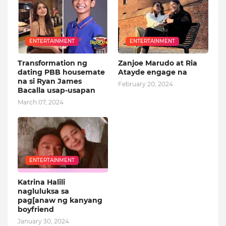
ENTERTAINMENT
ENTERTAINMENT
Transformation ng
Zanjoe Marudo at Ria
dating PBB housemate
Atayde engage na
na si Ryan James
February 20, 2024
Bacalla usap-usapan
March 07, 2024
ENTERTAINMENT
Katrina Halili
nagluluksa sa
pag[anaw ng kanyang
boyfriend
January 30, 2024