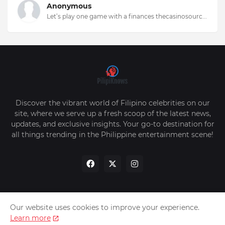
Anonymous
Let’s play one game with a finances thecasinosourc...
Discover the vibrant world of Filipino celebrities on our
site, where we serve up a fresh scoop of the latest news,
updates, and exclusive insights. Your go-to destination for
all things trending in the Philippine entertainment scene!
Our website uses cookies to improve your experience.
Home
About Us
Privacy Policy
Contact Us
Learn more
Sitemap
Advertise Us