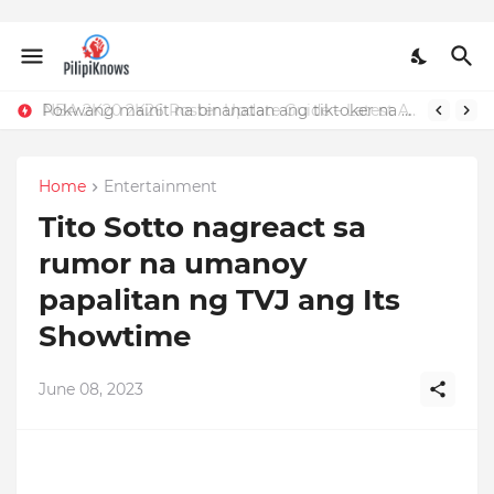
Pokwang mainit na binanatan ang tiktoker na nandidiri sa Sardinas
NBA 2K20 2K26 Roster Update Guide – Latest APK, OBB, Mod Menu by JMGAMERYT
Home
Entertainment
Tito Sotto nagreact sa
rumor na umanoy
papalitan ng TVJ ang Its
Showtime
June 08, 2023