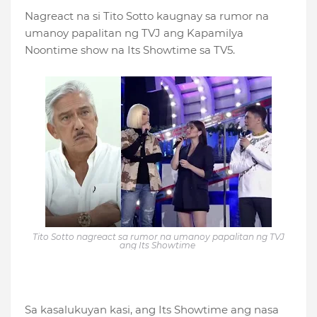
Nagreact na si Tito Sotto kaugnay sa rumor na
umanoy papalitan ng TVJ ang Kapamilya
Noontime show na Its Showtime sa TV5.
Tito Sotto nagreact sa rumor na umanoy papalitan ng TVJ
ang Its Showtime
Sa kasalukuyan kasi, ang Its Showtime ang nasa