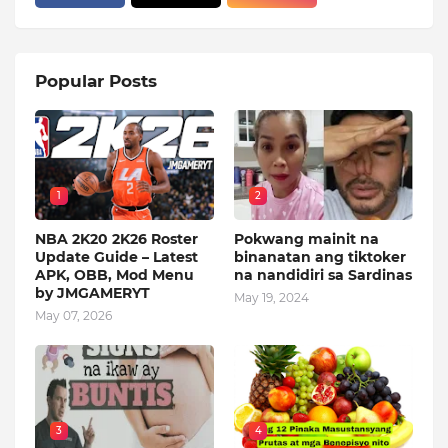
Popular Posts
1
2
NBA 2K20 2K26 Roster
Pokwang mainit na
Update Guide – Latest
binanatan ang tiktoker
APK, OBB, Mod Menu
na nandidiri sa Sardinas
by JMGAMERYT
May 19, 2024
May 07, 2026
3
4