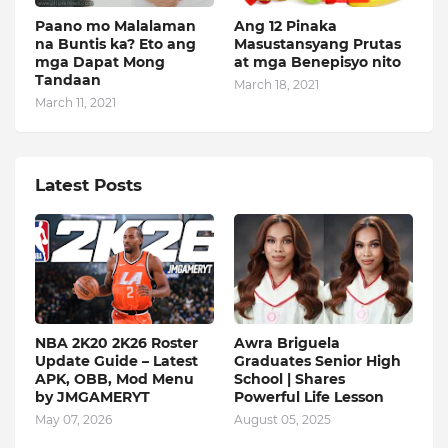
Paano mo Malalaman
Ang 12 Pinaka
na Buntis ka? Eto ang
Masustansyang Prutas
mga Dapat Mong
at mga Benepisyo nito
Tandaan
March 18, 2021
March 11, 2021
Latest Posts
NBA 2K20 2K26 Roster
Awra Briguela
Update Guide – Latest
Graduates Senior High
APK, OBB, Mod Menu
School | Shares
by JMGAMERYT
Powerful Life Lesson
May 07, 2026
August 05, 2025