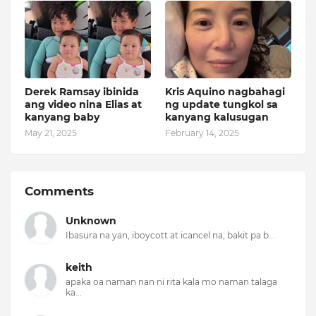
Derek Ramsay ibinida
Kris Aquino nagbahagi
ang video nina Elias at
ng update tungkol sa
kanyang baby
kanyang kalusugan
May 21, 2025
February 14, 2025
Comments
Unknown
Ibasura na yan, iboycott at icancel na, bakit pa b...
keith
apaka oa naman nan ni rita kala mo naman talaga
ka...