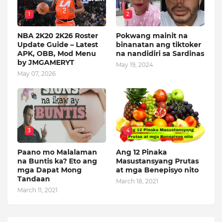
1
2
NBA 2K20 2K26 Roster
Pokwang mainit na
Update Guide – Latest
binanatan ang tiktoker
APK, OBB, Mod Menu
na nandidiri sa Sardinas
by JMGAMERYT
May 19, 2024
May 07, 2026
3
4
Paano mo Malalaman
Ang 12 Pinaka
na Buntis ka? Eto ang
Masustansyang Prutas
mga Dapat Mong
at mga Benepisyo nito
Tandaan
March 18, 2021
March 11, 2021