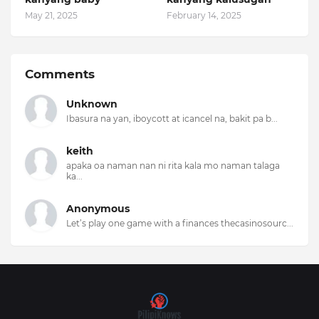
May 21, 2025
February 14, 2025
Comments
Unknown
Ibasura na yan, iboycott at icancel na, bakit pa b...
keith
apaka oa naman nan ni rita kala mo naman talaga
ka...
Anonymous
Let’s play one game with a finances thecasinosourc...