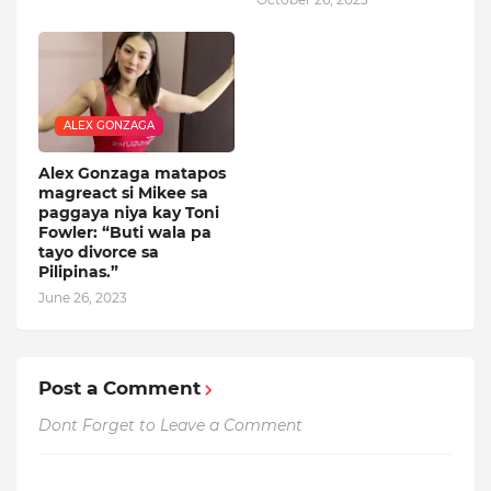
ALEX GONZAGA
Alex Gonzaga matapos
magreact si Mikee sa
paggaya niya kay Toni
Fowler: “Buti wala pa
tayo divorce sa
Pilipinas.”
June 26, 2023
Post a Comment
Dont Forget to Leave a Comment