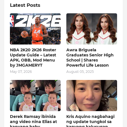
Latest Posts
NBA 2K20 2K26 Roster
Awra Briguela
Update Guide – Latest
Graduates Senior High
APK, OBB, Mod Menu
School | Shares
by JMGAMERYT
Powerful Life Lesson
May 07, 2026
August 05, 2025
Derek Ramsay ibinida
Kris Aquino nagbahagi
ang video nina Elias at
ng update tungkol sa
kanyang baby
kanyang kalusugan