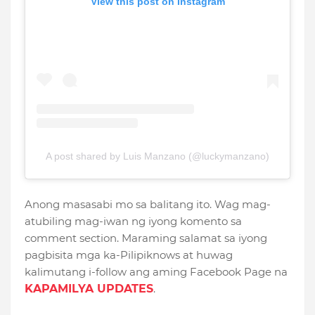
View this post on Instagram
A post shared by Luis Manzano (@luckymanzano)
Anong masasabi mo sa balitang ito. Wag mag-
atubiling mag-iwan ng iyong komento sa
comment section. Maraming salamat sa iyong
pagbisita mga ka-Pilipiknows at huwag
kalimutang i-follow ang aming Facebook Page na
KAPAMILYA UPDATES
.