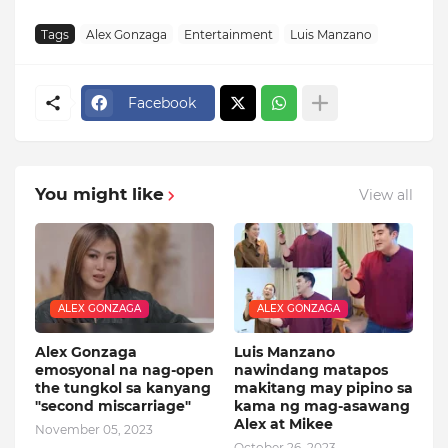
Tags
Alex Gonzaga
Entertainment
Luis Manzano
Facebook
You might like
View all
ALEX GONZAGA
ALEX GONZAGA
Alex Gonzaga
Luis Manzano
emosyonal na nag-open
nawindang matapos
the tungkol sa kanyang
makitang may pipino sa
"second miscarriage"
kama ng mag-asawang
Alex at Mikee
November 05, 2023
October 26, 2023