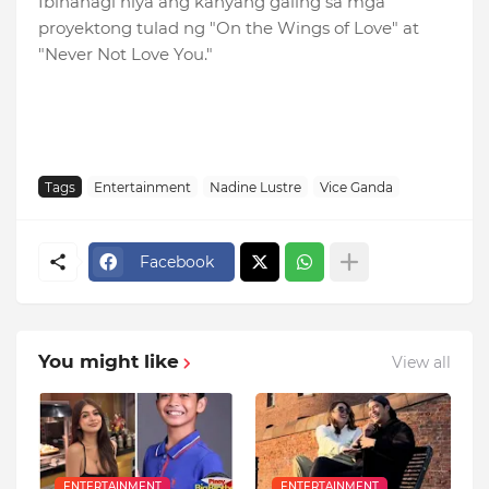
Ibinahagi niya ang kanyang galing sa mga
proyektong tulad ng "On the Wings of Love" at
"Never Not Love You."
Tags
Entertainment
Nadine Lustre
Vice Ganda
Facebook
You might like
View all
ENTERTAINMENT
ENTERTAINMENT