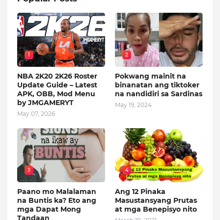
1
2
NBA 2K20 2K26 Roster
Pokwang mainit na
Update Guide – Latest
binanatan ang tiktoker
APK, OBB, Mod Menu
na nandidiri sa Sardinas
by JMGAMERYT
May 19, 2024
May 07, 2026
3
4
Paano mo Malalaman
Ang 12 Pinaka
na Buntis ka? Eto ang
Masustansyang Prutas
mga Dapat Mong
at mga Benepisyo nito
Tandaan