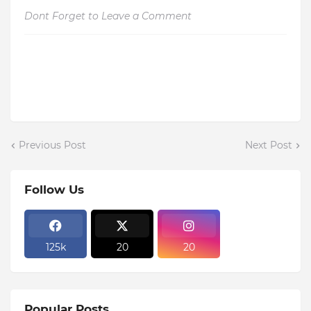
Dont Forget to Leave a Comment
Previous Post
Next Post
Follow Us
125k
20
20
Popular Posts