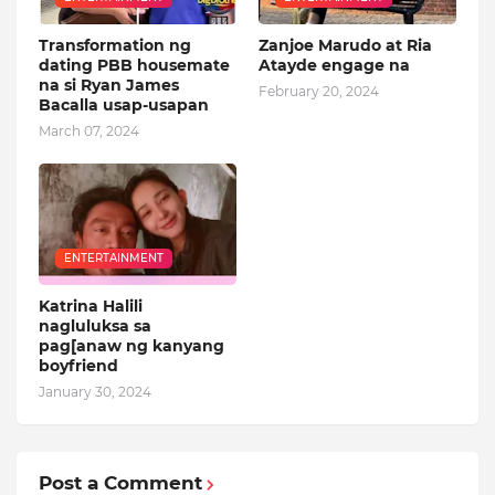
Transformation ng
Zanjoe Marudo at Ria
dating PBB housemate
Atayde engage na
na si Ryan James
February 20, 2024
Bacalla usap-usapan
March 07, 2024
ENTERTAINMENT
Katrina Halili
nagluluksa sa
pag[anaw ng kanyang
boyfriend
January 30, 2024
Post a Comment