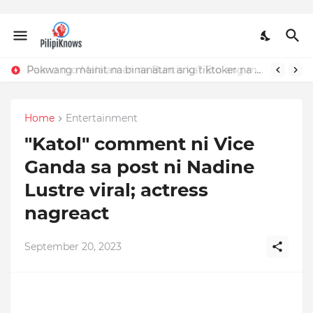
Paano mo Malalaman na Buntis ka? Eto ang mga Dapat Mong Tandaan
Pokwang mainit na binanatan ang tiktoker na nandidiri sa Sardinas
Home
Entertainment
"Katol" comment ni Vice
Ganda sa post ni Nadine
Lustre viral; actress
nagreact
September 20, 2023