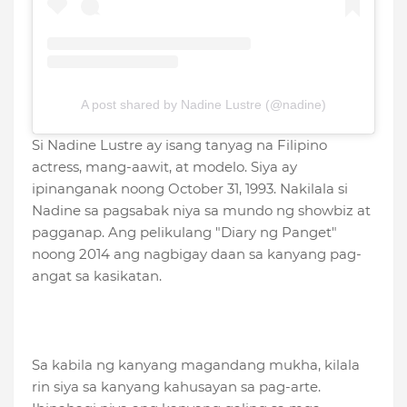
A post shared by Nadine Lustre (@nadine)
Si Nadine Lustre ay isang tanyag na Filipino
actress, mang-aawit, at modelo. Siya ay
ipinanganak noong October 31, 1993. Nakilala si
Nadine sa pagsabak niya sa mundo ng showbiz at
pagganap. Ang pelikulang "Diary ng Panget"
noong 2014 ang nagbigay daan sa kanyang pag-
angat sa kasikatan.
Sa kabila ng kanyang magandang mukha, kilala
rin siya sa kanyang kahusayan sa pag-arte.