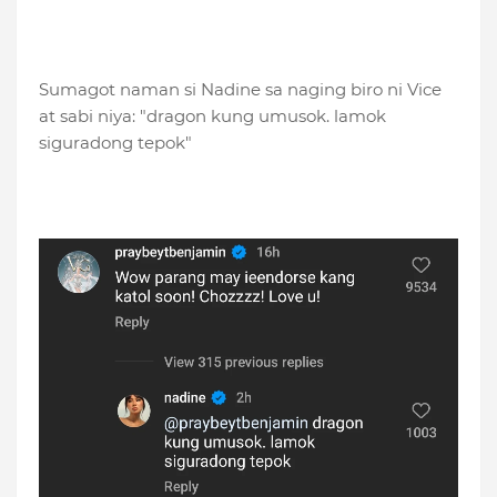
Sumagot naman si Nadine sa naging biro ni Vice
at sabi niya: "dragon kung umusok. lamok
siguradong tepok"