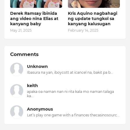
Derek Ramsay ibinida
Kris Aquino nagbahagi
ang video nina Elias at
ng update tungkol sa
kanyang baby
kanyang kalusugan
May 21, 2025
February 14, 2025
Comments
Unknown
Ibasura na yan, iboycott at icancel na, bakit pa b...
keith
apaka oa naman nan ni rita kala mo naman talaga
ka...
Anonymous
Let’s play one game with a finances thecasinosourc...