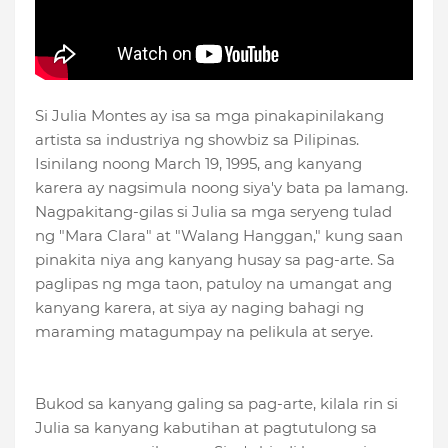
Si Julia Montes ay isa sa mga pinakapinilakang
artista sa industriya ng showbiz sa Pilipinas.
Isinilang noong March 19, 1995, ang kanyang
karera ay nagsimula noong siya'y bata pa lamang.
Nagpakitang-gilas si Julia sa mga seryeng tulad
ng "Mara Clara" at "Walang Hanggan," kung saan
pinakita niya ang kanyang husay sa pag-arte. Sa
paglipas ng mga taon, patuloy na umangat ang
kanyang karera, at siya ay naging bahagi ng
maraming matagumpay na pelikula at serye.
Bukod sa kanyang galing sa pag-arte, kilala rin si
Julia sa kanyang kabutihan at pagtutulong sa