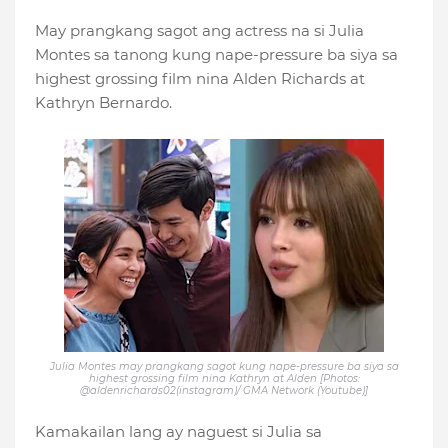
May prangkang sagot ang actress na si Julia
Montes sa tanong kung nape-pressure ba siya sa
highest grossing film nina Alden Richards at
Kathryn Bernardo.
Julia Montes may prangkang sagot kung nape-pressure ba siya sa
highest grossing film nina Kathryn at Alden [Photos:
@aldenrichards02(instagram)/ GMA Network (Youtube)]
Kamakailan lang ay naguest si Julia sa