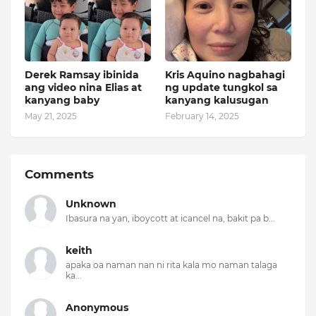
Derek Ramsay ibinida
Kris Aquino nagbahagi
ang video nina Elias at
ng update tungkol sa
kanyang baby
kanyang kalusugan
May 21, 2025
February 14, 2025
Comments
Unknown
Ibasura na yan, iboycott at icancel na, bakit pa b...
keith
apaka oa naman nan ni rita kala mo naman talaga
ka...
Anonymous