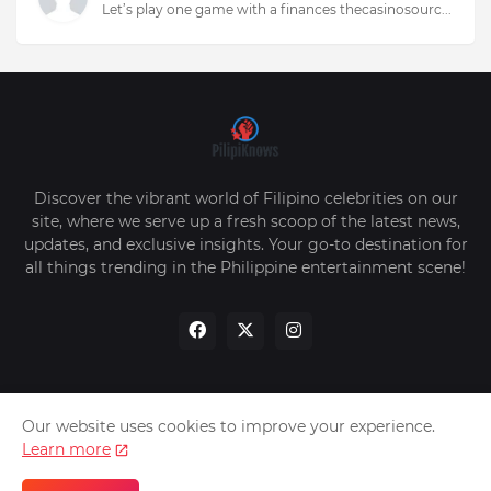
Let’s play one game with a finances thecasinosourc...
Discover the vibrant world of Filipino celebrities on our
site, where we serve up a fresh scoop of the latest news,
updates, and exclusive insights. Your go-to destination for
all things trending in the Philippine entertainment scene!
Our website uses cookies to improve your experience.
Home
About Us
Privacy Policy
Contact Us
Learn more
Sitemap
Advertise Us