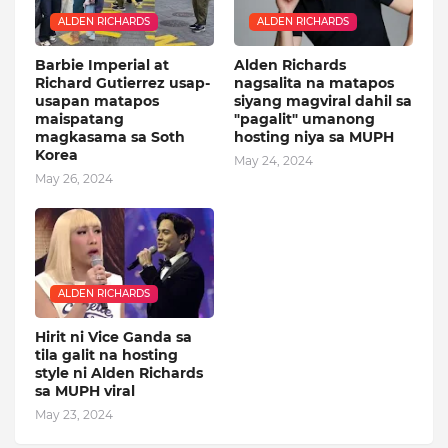
ALDEN RICHARDS
ALDEN RICHARDS
Barbie Imperial at
Alden Richards
Richard Gutierrez usap-
nagsalita na matapos
usapan matapos
siyang magviral dahil sa
maispatang
"pagalit" umanong
magkasama sa Soth
hosting niya sa MUPH
Korea
May 24, 2024
May 26, 2024
ALDEN RICHARDS
Hirit ni Vice Ganda sa
tila galit na hosting
style ni Alden Richards
sa MUPH viral
May 23, 2024