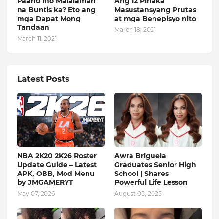
Paano mo Malalaman
Ang 12 Pinaka
na Buntis ka? Eto ang
Masustansyang Prutas
mga Dapat Mong
at mga Benepisyo nito
Tandaan
March 18, 2021
March 11, 2021
Latest Posts
NBA 2K20 2K26 Roster
Awra Briguela
Update Guide – Latest
Graduates Senior High
APK, OBB, Mod Menu
School | Shares
by JMGAMERYT
Powerful Life Lesson
May 07, 2026
August 05, 2025