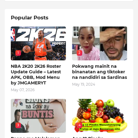
Popular Posts
1
2
NBA 2K20 2K26 Roster
Pokwang mainit na
Update Guide – Latest
binanatan ang tiktoker
APK, OBB, Mod Menu
na nandidiri sa Sardinas
by JMGAMERYT
May 19, 2024
May 07, 2026
3
4