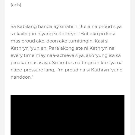
(ads)
Sa kabilang banda ay sinabi ni Julia na proud siya
sa kaibigan niyang si Kathryn: “But ako po kasi
mas proud ako, doon ako tumitingin. Kasi si
Kathryn ‘yun eh. Para akong ate ni Kathryn na
every time may naa-achieve siya, ako 'yung isa sa
pinaka-masasaya. So, imbes na tingnan ko siya na
nape-pressure lang, I’m proud na si Kathryn 'yung
nandoon.”