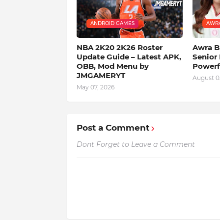
ANDROID GAMES
AWRA
NBA 2K20 2K26 Roster
Awra B
Update Guide – Latest APK,
Senior 
OBB, Mod Menu by
Powerf
JMGAMERYT
August 0
May 07, 2026
Post a Comment
Dont Forget to Leave a Comment