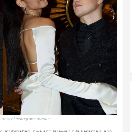
rtesy of Instagram: markus
, ay ibinahagi niya ang larawan nila kasama si ang