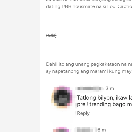
dating PBB housmate na si Lou. Caption
(ads)
Dahil ito ang unang pagkakataon na na
ay napatanong ang marami kung may 