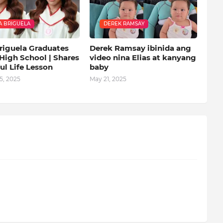
 BRIGUELA
DEREK RAMSAY
riguela Graduates
Derek Ramsay ibinida ang
High School | Shares
video nina Elias at kanyang
ul Life Lesson
baby
5, 2025
May 21, 2025