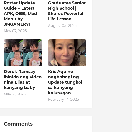
Roster Update
Graduates Senior
Guide – Latest
High School |
APK, OBB, Mod
Shares Powerful
Menu by
Life Lesson
JMGAMERYT
August 05, 2025
May 07, 2026
Derek Ramsay
Kris Aquino
ibinida ang video
nagbahagi ng
nina Elias at
update tungkol
kanyang baby
sa kanyang
kalusugan
May 21, 2025
February 14, 2025
Comments