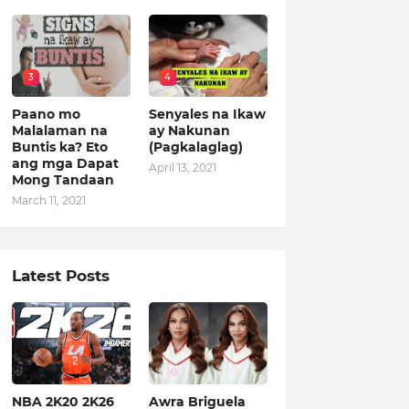
3
4
Paano mo
Senyales na Ikaw
Malalaman na
ay Nakunan
Buntis ka? Eto
(Pagkalaglag)
ang mga Dapat
April 13, 2021
Mong Tandaan
March 11, 2021
Latest Posts
NBA 2K20 2K26
Awra Briguela