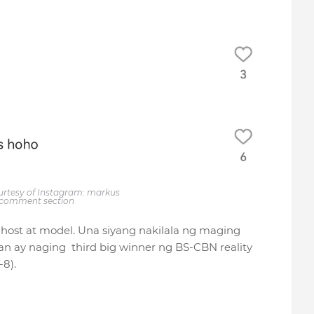
rtesy of Instagram: markus
comment section
, host at model. Una siyang nakilala ng maging
n ay naging third big winner ng BS-CBN reality
-8).