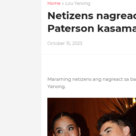
Home
Lou Yanong
Netizens nagreac
Paterson kasama
October 15, 2023
Maraming netizens ang nagreact sa ba
Yanong.