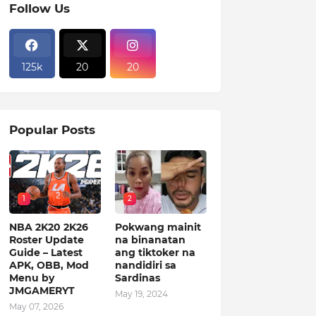
Follow Us
125k
20
20
Popular Posts
1
2
NBA 2K20 2K26
Pokwang mainit
Roster Update
na binanatan
Guide – Latest
ang tiktoker na
APK, OBB, Mod
nandidiri sa
Menu by
Sardinas
JMGAMERYT
May 19, 2024
May 07, 2026