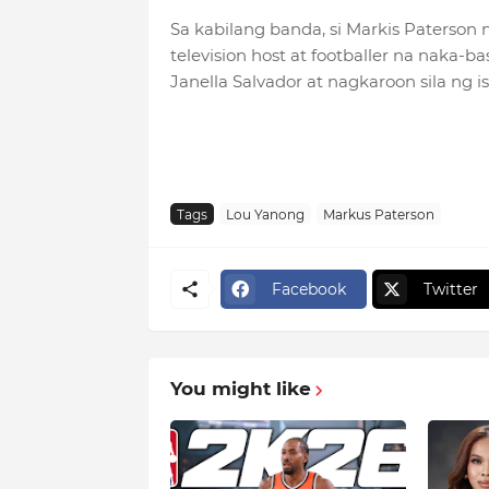
Sa kabilang banda, si Markis Paterson na
television host at footballer na naka-bas
Janella Salvador at nagkaroon sila ng i
Tags
Lou Yanong
Markus Paterson
Facebook
Twitter
You might like