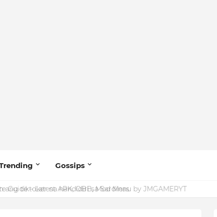
Trending
Gossips
ang tiktoker na nandidiri sa Sardinas