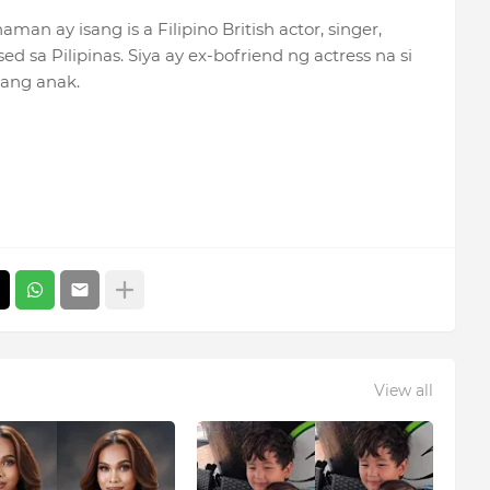
man ay isang is a Filipino British actor, singer,
ed sa Pilipinas. Siya ay ex-bofriend ng actress na si
sang anak.
View all