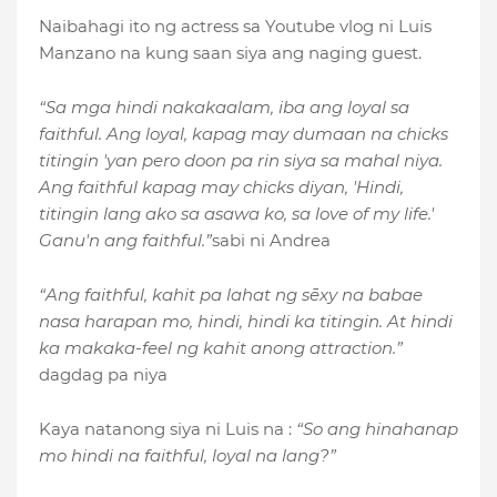
Naibahagi ito ng actress sa Youtube vlog ni Luis
Manzano na kung saan siya ang naging guest.
“Sa mga hindi nakakaalam, iba ang loyal sa
faithful. Ang loyal, kapag may dumaan na chicks
titingin 'yan pero doon pa rin siya sa mahal niya.
Ang faithful kapag may chicks diyan, 'Hindi,
titingin lang ako sa asawa ko, sa love of my life.'
Ganu'n ang faithful.”
sabi ni Andrea
“Ang faithful, kahit pa lahat ng sēxy na babae
nasa harapan mo, hindi, hindi ka titingin. At hindi
ka makaka-feel ng kahit anong attraction.”
dagdag pa niya
Kaya natanong siya ni Luis na :
“So ang hinahanap
mo hindi na faithful, loyal na lang?”