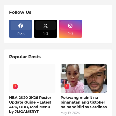
Follow Us
125k
20
20
Popular Posts
1
2
NBA 2K20 2K26 Roster
Pokwang mainit na
Update Guide – Latest
binanatan ang tiktoker
APK, OBB, Mod Menu
na nandidiri sa Sardinas
by JMGAMERYT
May 19, 2024