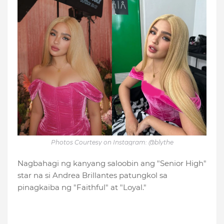
Photos Courtesy on Instagram: @blythe
Nagbahagi ng kanyang saloobin ang "Senior High"
star na si Andrea Brillantes patungkol sa
pinagkaiba ng "Faithful" at "Loyal."