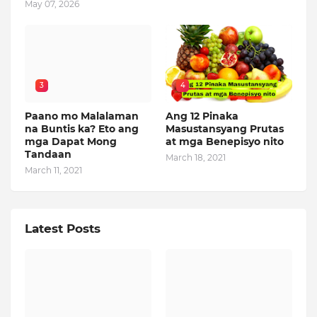
May 07, 2026
3
4
Paano mo Malalaman
Ang 12 Pinaka
na Buntis ka? Eto ang
Masustansyang Prutas
mga Dapat Mong
at mga Benepisyo nito
Tandaan
March 18, 2021
March 11, 2021
Latest Posts