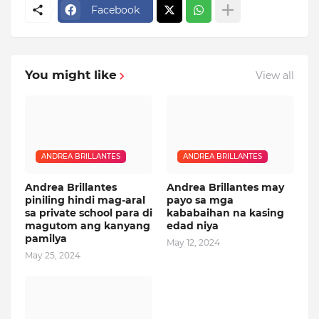
Facebook
You might like
View all
ANDREA BRILLANTES
ANDREA BRILLANTES
Andrea Brillantes
Andrea Brillantes may
piniling hindi mag-aral
payo sa mga
sa private school para di
kababaihan na kasing
magutom ang kanyang
edad niya
pamilya
May 12, 2024
May 25, 2024