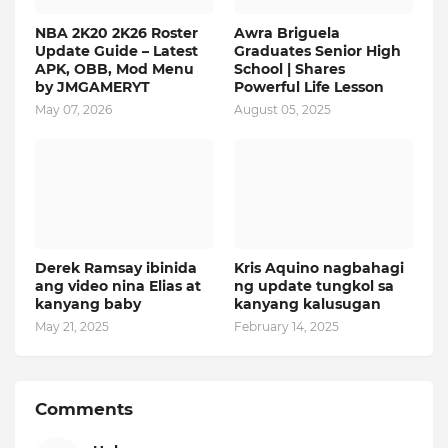
NBA 2K20 2K26 Roster
Awra Briguela
Update Guide – Latest
Graduates Senior High
APK, OBB, Mod Menu
School | Shares
by JMGAMERYT
Powerful Life Lesson
May 07, 2026
August 05, 2025
Derek Ramsay ibinida
Kris Aquino nagbahagi
ang video nina Elias at
ng update tungkol sa
kanyang baby
kanyang kalusugan
May 21, 2025
February 14, 2025
Comments