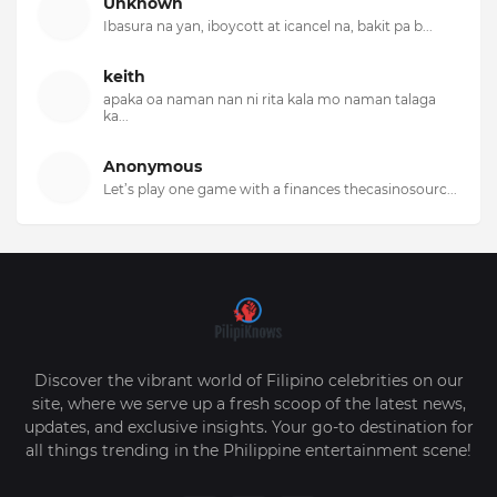
Unknown
Ibasura na yan, iboycott at icancel na, bakit pa b...
keith
apaka oa naman nan ni rita kala mo naman talaga
ka...
Anonymous
Let’s play one game with a finances thecasinosourc...
Discover the vibrant world of Filipino celebrities on our
site, where we serve up a fresh scoop of the latest news,
updates, and exclusive insights. Your go-to destination for
all things trending in the Philippine entertainment scene!