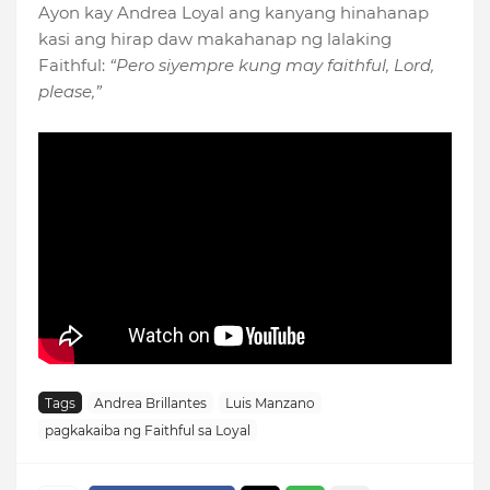
Ayon kay Andrea Loyal ang kanyang hinahanap
kasi ang hirap daw makahanap ng lalaking
Faithful:
“Pero siyempre kung may faithful, Lord,
please,”
Tags
Andrea Brillantes
Luis Manzano
pagkakaiba ng Faithful sa Loyal