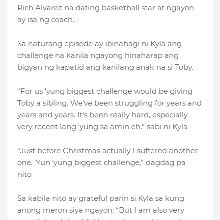
Rich Alvarez na dating basketball star at ngayon
ay isa ng coach.
Sa naturang episode ay ibinahagi ni Kyla ang
challenge na kanila ngayong hinaharap ang
bigyan ng kapatid ang kanilang anak na si Toby.
“For us 'yung biggest challenge would be giving
Toby a sibling. We've been struggling for years and
years and years. It's been really hard, especially
very recent lang 'yung sa amin eh,” sabi ni Kyla
“Just before Christmas actually I suffered another
one. 'Yun 'yung biggest challenge,” dagdag pa
nito
Sa kabila nito ay grateful parin si Kyla sa kung
anong meron siya ngayon: “But I am also very