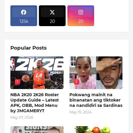
125k
20
20
Popular Posts
1
2
NBA 2K20 2K26 Roster
Pokwang mainit na
Update Guide – Latest
binanatan ang tiktoker
APK, OBB, Mod Menu
na nandidiri sa Sardinas
by JMGAMERYT
May 19, 2024
May 07, 2026