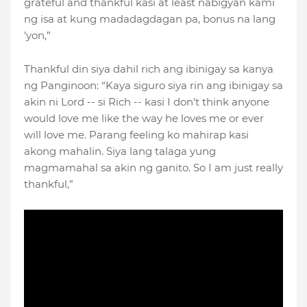
grateful and thankful kasi at least nabigyan kami
ng isa at kung madadagdagan pa, bonus na lang
'yon,”
Thankful din siya dahil rich ang ibinigay sa kanya
ng Panginoon: “Kaya siguro siya rin ang ibinigay sa
akin ni Lord -- si Rich -- kasi I don't think anyone
would love me like the way he loves me or ever
will love me. Parang feeling ko mahirap kasi
akong mahalin. Siya lang talaga yung
magmamahal sa akin ng ganito. So I am just really
thankful,”