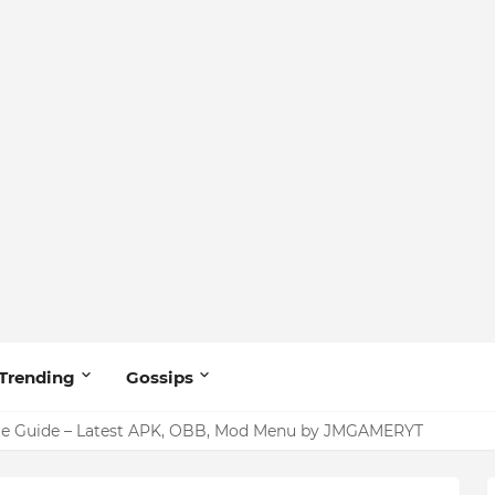
Trending
Gossips
ang tiktoker na nandidiri sa Sardinas
te Guide – Latest APK, OBB, Mod Menu by JMGAMERYT