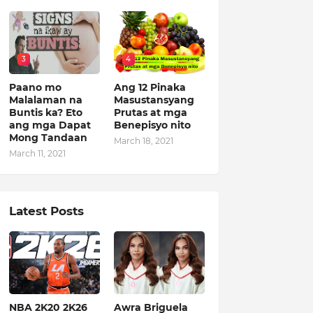
3
4
Paano mo
Ang 12 Pinaka
Malalaman na
Masustansyang
Buntis ka? Eto
Prutas at mga
ang mga Dapat
Benepisyo nito
Mong Tandaan
March 18, 2021
March 11, 2021
Latest Posts
NBA 2K20 2K26
Awra Briguela