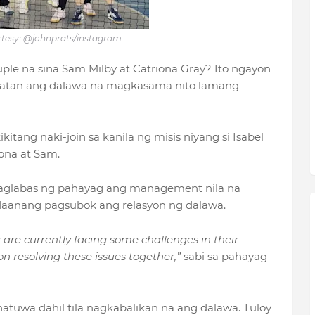
tesy: @johnprats/instagram
le na sina Sam Milby at Catriona Gray? Ito ngayon
patan ang dalawa na magkasama nito lamang
ikitang naki-join sa kanila ng misis niyang si Isabel
riona at Sam.
aglabas ng pahayag ang management nila na
aanang pagsubok ang relasyon ng dalawa.
 are currently facing some challenges in their
on resolving these issues together,”
sabi sa pahayag
tuwa dahil tila nagkabalikan na ang dalawa. Tuloy