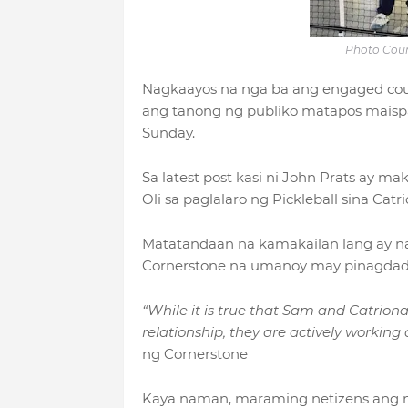
Photo Cour
Nagkaayos na nga ba ang engaged coup
ang tanong ng publiko matapos mais
Sunday.
Sa latest post kasi ni John Prats ay mak
Oli sa paglalaro ng Pickleball sina Cat
Matatandaan na kamakailan lang ay n
Cornerstone na umanoy may pinagdad
“While it is true that Sam and Catriona
relationship, they are actively working 
ng Cornerstone
Kaya naman, maraming netizens ang na