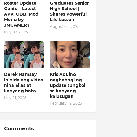
Roster Update
Graduates Senior
Guide – Latest
High School |
APK, OBB, Mod
Shares Powerful
Menu by
Life Lesson
JMGAMERYT
August 05, 2025
May 07, 2026
Derek Ramsay
Kris Aquino
ibinida ang video
nagbahagi ng
nina Elias at
update tungkol
kanyang baby
sa kanyang
kalusugan
May 21, 2025
February 14, 2025
Comments