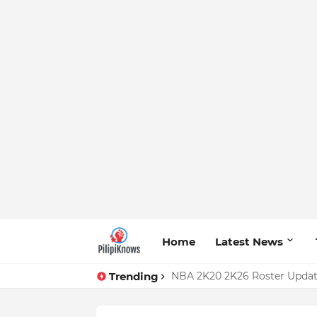
Home
Latest News
Trending
Pokwang mainit na binanatan 
NBA 2K20 2K26 Roster Upda