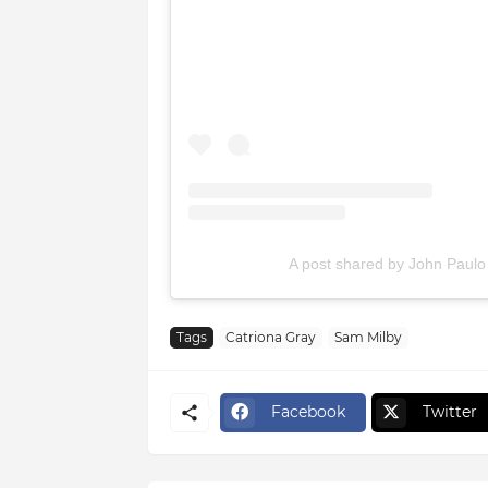
A post shared by John Paulo
Tags
Catriona Gray
Sam Milby
Facebook
Twitter