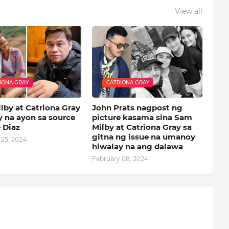
View all
IONA GRAY
CATRIONA GRAY
lby at Catriona Gray
John Prats nagpost ng
y na ayon sa source
picture kasama sina Sam
 Diaz
Milby at Catriona Gray sa
gitna ng issue na umanoy
 25, 2024
hiwalay na ang dalawa
February 08, 2024