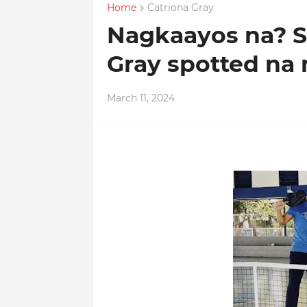
Home
Catriona Gray
Nagkaayos na? S
Gray spotted n
March 11, 2024