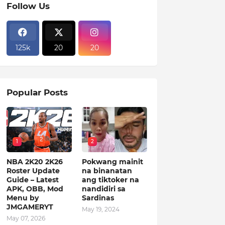
Follow Us
125k
20
20
Popular Posts
1
2
NBA 2K20 2K26
Pokwang mainit
Roster Update
na binanatan
Guide – Latest
ang tiktoker na
APK, OBB, Mod
nandidiri sa
Menu by
Sardinas
JMGAMERYT
May 19, 2024
May 07, 2026