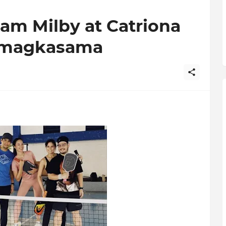
am Milby at Catriona
a magkasama