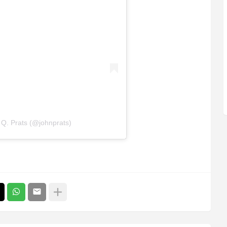
 Q. Prats (@johnprats)