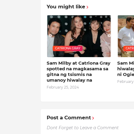
You might like
CATRIONA GRAY
CATR
Sam Milby at Catriona Gray
Sam Mi
spotted na magkasama sa
hiwala
gitna ng tsismis na
ni Ogie
umanoy hiwalay na
February
February 25, 2024
Post a Comment
Dont Forget to Leave a Comment