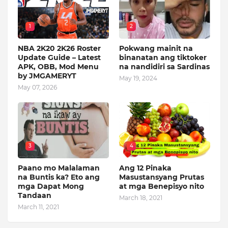
1
2
NBA 2K20 2K26 Roster
Pokwang mainit na
Update Guide – Latest
binanatan ang tiktoker
APK, OBB, Mod Menu
na nandidiri sa Sardinas
by JMGAMERYT
May 19, 2024
May 07, 2026
3
4
Paano mo Malalaman
Ang 12 Pinaka
na Buntis ka? Eto ang
Masustansyang Prutas
mga Dapat Mong
at mga Benepisyo nito
Tandaan
March 18, 2021
March 11, 2021