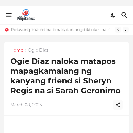
Pokwang mainit na binanatan ang tiktoker na nandidiri sa Sardinas
Home
Ogie Diaz
Ogie Diaz naloka matapos
mapagkamalang ng
kanyang friend si Sheryn
Regis na si Sarah Geronimo
March 08, 2024