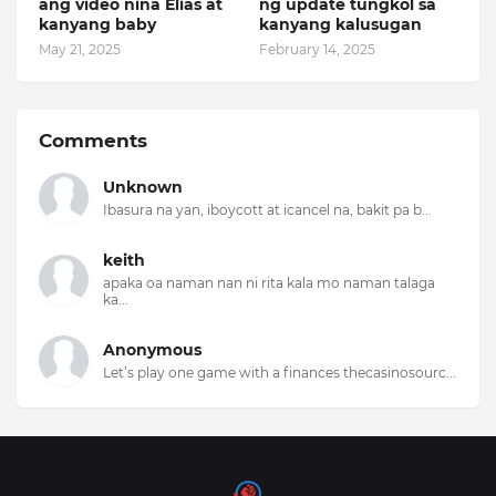
ang video nina Elias at
ng update tungkol sa
kanyang baby
kanyang kalusugan
May 21, 2025
February 14, 2025
Comments
Unknown
Ibasura na yan, iboycott at icancel na, bakit pa b...
keith
apaka oa naman nan ni rita kala mo naman talaga
ka...
Anonymous
Let’s play one game with a finances thecasinosourc...