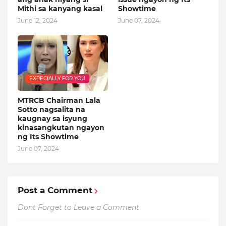
Mithi sa kanyang kasal
Showtime
June 12, 2024
June 07, 2024
EXPECIALLY FOR YOU
MTRCB Chairman Lala
Sotto nagsalita na
kaugnay sa isyung
kinasangkutan ngayon
ng Its Showtime
June 07, 2024
Post a Comment
Dont Forget to Leave a Comment