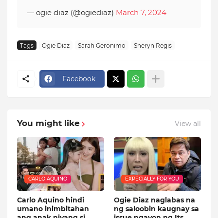
— ogie diaz (@ogiediaz)
March 7, 2024
Tags
Ogie Diaz
Sarah Geronimo
Sheryn Regis
Facebook
You might like
View all
CARLO AQUINO
EXPECIALLY FOR YOU
Carlo Aquino hindi
Ogie Diaz naglabas na
umano inimbitahan
ng saloobin kaugnay sa
ang anak niyang si
issue ngayon ng Its