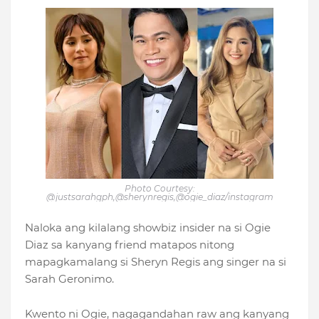
Photo Courtesy:
@justsarahgph,@sherynregis,@ogie_diaz/instagram
Naloka ang kilalang showbiz insider na si Ogie
Diaz sa kanyang friend matapos nitong
mapagkamalang si Sheryn Regis ang singer na si
Sarah Geronimo.
Kwento ni Ogie, nagagandahan raw ang kanyang