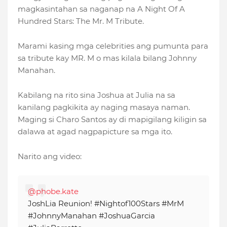
magkasintahan sa naganap na A Night Of A
Hundred Stars: The Mr. M Tribute.
Marami kasing mga celebrities ang pumunta para
sa tribute kay MR. M o mas kilala bilang Johnny
Manahan.
Kabilang na rito sina Joshua at Julia na sa
kanilang pagkikita ay naging masaya naman.
Maging si Charo Santos ay di mapigilang kiligin sa
dalawa at agad nagpapicture sa mga ito.
Narito ang video:
@phobe.kate
JoshLia Reunion! #Nightof100Stars #MrM
#JohnnyManahan #JoshuaGarcia