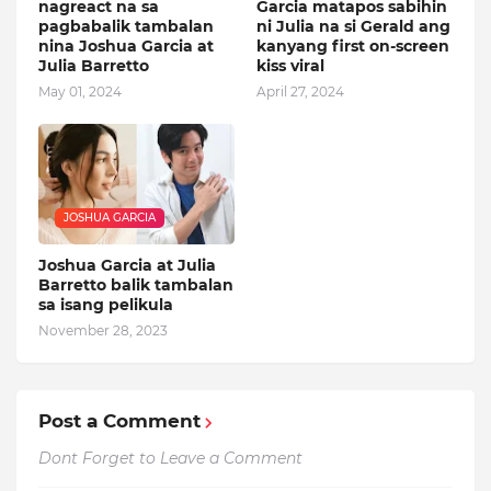
nagreact na sa
Garcia matapos sabihin
pagbabalik tambalan
ni Julia na si Gerald ang
nina Joshua Garcia at
kanyang first on-screen
Julia Barretto
kiss viral
May 01, 2024
April 27, 2024
JOSHUA GARCIA
Joshua Garcia at Julia
Barretto balik tambalan
sa isang pelikula
November 28, 2023
Post a Comment
Dont Forget to Leave a Comment