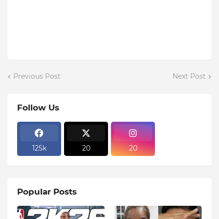
Previous Post
Next Post
Follow Us
125k
20
20
Popular Posts