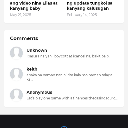
ang video nina Elias at
ng update tungkol sa
kanyang baby
kanyang kalusugan
May 21, 2025
February 14, 2025
Comments
Unknown
Ibasura na yan, iboycott at icancel na, bakit pa b...
keith
apaka oa naman nan ni rita kala mo naman talaga
ka...
Anonymous
Let’s play one game with a finances thecasinosourc...