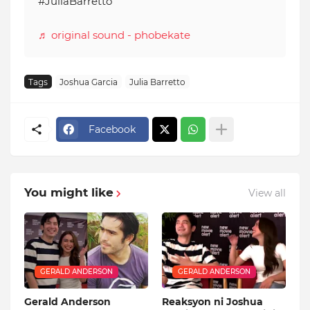
#JuliaBarretto
♬ original sound - phobekate
Tags
Joshua Garcia
Julia Barretto
Facebook
You might like
View all
GERALD ANDERSON
GERALD ANDERSON
Gerald Anderson
Reaksyon ni Joshua