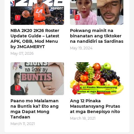
1
2
NBA 2K20 2K26 Roster
Pokwang mainit na
Update Guide – Latest
binanatan ang tiktoker
APK, OBB, Mod Menu
na nandidiri sa Sardinas
by JMGAMERYT
May 19, 2024
May 07, 2026
3
4
Paano mo Malalaman
Ang 12 Pinaka
na Buntis ka? Eto ang
Masustansyang Prutas
mga Dapat Mong
at mga Benepisyo nito
Tandaan
March 18, 2021
March 11, 2021