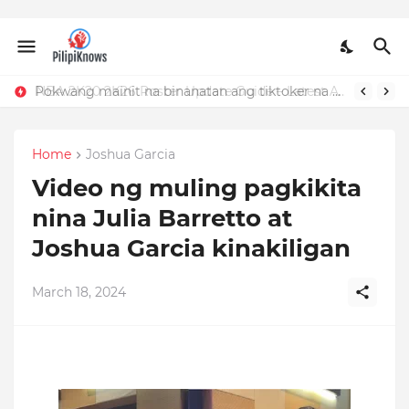
Pokwang mainit na binanatan ang tiktoker na nandidiri sa Sardinas
NBA 2K20 2K26 Roster Update Guide – Latest APK, OBB, Mod Menu by JMGAMERYT
Home
Joshua Garcia
Video ng muling pagkikita
nina Julia Barretto at
Joshua Garcia kinakiligan
March 18, 2024