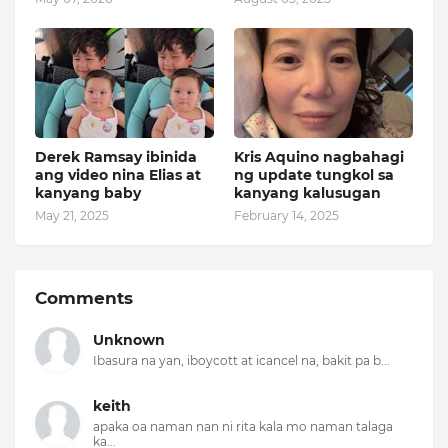
Derek Ramsay ibinida
Kris Aquino nagbahagi
ang video nina Elias at
ng update tungkol sa
kanyang baby
kanyang kalusugan
May 21, 2025
February 14, 2025
Comments
Unknown
Ibasura na yan, iboycott at icancel na, bakit pa b...
keith
apaka oa naman nan ni rita kala mo naman talaga
ka...