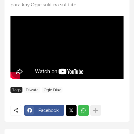
para kay Ogie sulit na sulit ito.
Tags
Diwata
Ogie Diaz
Facebook