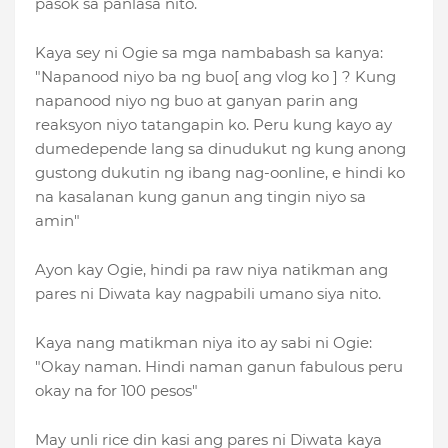
pasok sa panlasa nito.
Kaya sey ni Ogie sa mga nambabash sa kanya:
"Napanood niyo ba ng buo[ ang vlog ko ] ? Kung
napanood niyo ng buo at ganyan parin ang
reaksyon niyo tatangapin ko. Peru kung kayo ay
dumedepende lang sa dinudukut ng kung anong
gustong dukutin ng ibang nag-oonline, e hindi ko
na kasalanan kung ganun ang tingin niyo sa
amin"
Ayon kay Ogie, hindi pa raw niya natikman ang
pares ni Diwata kay nagpabili umano siya nito.
Kaya nang matikman niya ito ay sabi ni Ogie:
"Okay naman. Hindi naman ganun fabulous peru
okay na for 100 pesos"
May unli rice din kasi ang pares ni Diwata kaya