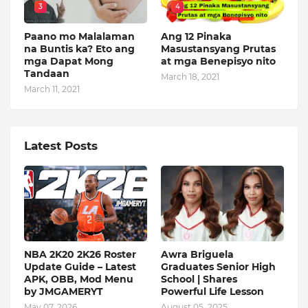
3
4
Paano mo Malalaman
Ang 12 Pinaka
na Buntis ka? Eto ang
Masustansyang Prutas
mga Dapat Mong
at mga Benepisyo nito
Tandaan
March 18, 2021
March 11, 2021
Latest Posts
NBA 2K20 2K26 Roster
Awra Briguela
Update Guide – Latest
Graduates Senior High
APK, OBB, Mod Menu
School | Shares
by JMGAMERYT
Powerful Life Lesson
May 07, 2026
August 05, 2025