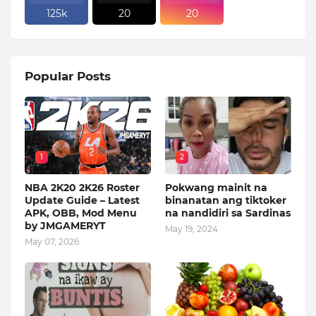
125k
20
20
Popular Posts
1
2
NBA 2K20 2K26 Roster
Pokwang mainit na
Update Guide – Latest
binanatan ang tiktoker
APK, OBB, Mod Menu
na nandidiri sa Sardinas
by JMGAMERYT
May 19, 2024
May 07, 2026