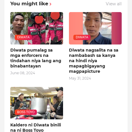
You might like
View all
DIWATA
DIWATA
Diwata pumalag sa
Diwata nagsalita na sa
mga enforcers na
nambabash sa kanya
tindahan niya lang ang
na hindi niya
binabantayan
mapagbigayang
magpapicture
June 08, 2024
May 31, 2024
BOSS TOYO
Kaldero ni Diwata binili
na ni Boss Toyo