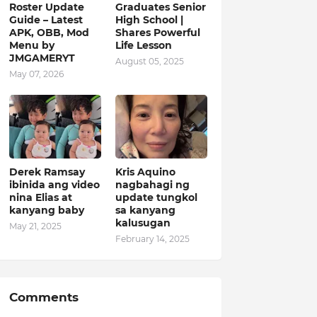
Roster Update
Graduates Senior
Guide – Latest
High School |
APK, OBB, Mod
Shares Powerful
Menu by
Life Lesson
JMGAMERYT
August 05, 2025
May 07, 2026
Derek Ramsay
Kris Aquino
ibinida ang video
nagbahagi ng
nina Elias at
update tungkol
kanyang baby
sa kanyang
kalusugan
May 21, 2025
February 14, 2025
Comments