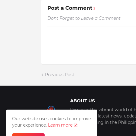
Post a Comment
Dont Forget to Leave a Comment
Previous Post
ABOUT US
Discover the vibrant world of F
scoop of the latest news, update
Our website uses cookies to improve
things trending in the Philipp
your experience.
Learn more