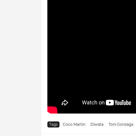
Tags
Coco Martin
Diwata
Toni Gonzaga