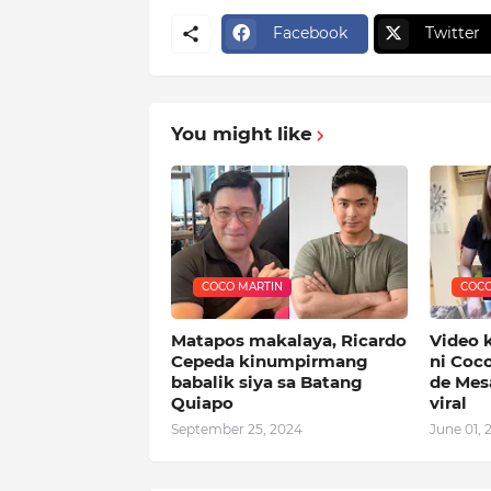
Facebook
Twitter
You might like
COCO MARTIN
COCO
Matapos makalaya, Ricardo
Video 
Cepeda kinumpirmang
ni Coco
babalik siya sa Batang
de Mesa
Quiapo
viral
September 25, 2024
June 01, 