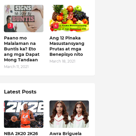
3
4
Paano mo
Ang 12 Pinaka
Malalaman na
Masustansyang
Buntis ka? Eto
Prutas at mga
ang mga Dapat
Benepisyo nito
Mong Tandaan
March 18, 2021
March 11, 2021
Latest Posts
NBA 2K20 2K26
Awra Briguela