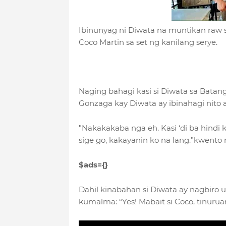
Ibinunyag ni Diwata na muntikan raw s
Coco Martin sa set ng kanilang serye.
Naging bahagi kasi si Diwata sa Batan
Gonzaga kay Diwata ay ibinahagi nito 
"Nakakakaba nga eh. Kasi ‘di ba hindi
sige go, kakayanin ko na lang.”kwento
$ads={}
Dahil kinabahan si Diwata ay nagbiro u
kumalma: “Yes! Mabait si Coco, tinurua