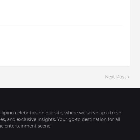
Next Post
ilipino celebrities on our site, where we serve up a fresh
s, and exclusive insights. Your go-to destination for all
ine entertainment scene!