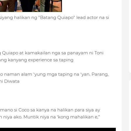
iyang halikan ng "Batang Quiapo" lead actor na si
g Quiapo at kamakailan nga sa panayam ni Toni
ang kanyang experience sa taping
 ko naman alam ‘yung mga taping na ‘yan. Parang,
 ni Diwata
mano si Coco sa kanya na halikan para siya ay
n niya ako. Muntik niya na ‘kong mahalikan e,”