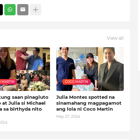
View all
 MARTIN
COCO MARTIN
kung saan pinagluto
Julia Montes spotted na
 at Julia si Michael
sinamahang magpagamot
 sa birthyda nito
ang lola ni Coco Martin
May 27, 2024
2024