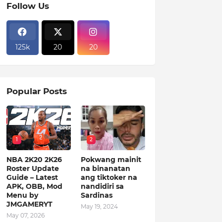
Follow Us
125k
20
20
Popular Posts
1
2
NBA 2K20 2K26
Pokwang mainit
Roster Update
na binanatan
Guide – Latest
ang tiktoker na
APK, OBB, Mod
nandidiri sa
Menu by
Sardinas
JMGAMERYT
May 19, 2024
May 07, 2026