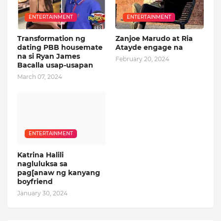
ENTERTAINMENT
ENTERTAINMENT
Transformation ng
Zanjoe Marudo at Ria
dating PBB housemate
Atayde engage na
na si Ryan James
February 20, 2024
Bacalla usap-usapan
March 07, 2024
ENTERTAINMENT
Katrina Halili
nagluluksa sa
pag[anaw ng kanyang
boyfriend
January 30, 2024