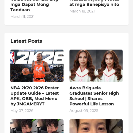
mga Dapat Mong
at mga Benepisyo nito
Tandaan
March 18, 2021
March 11, 2021
Latest Posts
NBA 2K20 2K26 Roster
Awra Briguela
Update Guide – Latest
Graduates Senior High
APK, OBB, Mod Menu
School | Shares
by JMGAMERYT
Powerful Life Lesson
May 07, 2026
August 05, 2025