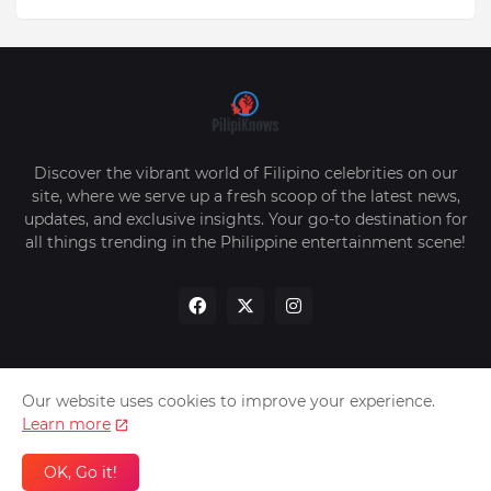
Discover the vibrant world of Filipino celebrities on our
site, where we serve up a fresh scoop of the latest news,
updates, and exclusive insights. Your go-to destination for
all things trending in the Philippine entertainment scene!
Our website uses cookies to improve your experience.
Home
About Us
Privacy Policy
Contact Us
Learn more
Sitemap
Advertise Us
OK, Go it!
Design by -
PilipiKnows