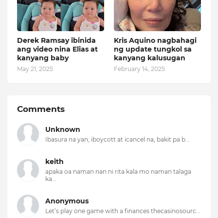
Derek Ramsay ibinida
Kris Aquino nagbahagi
ang video nina Elias at
ng update tungkol sa
kanyang baby
kanyang kalusugan
May 21, 2025
February 14, 2025
Comments
Unknown
Ibasura na yan, iboycott at icancel na, bakit pa b...
keith
apaka oa naman nan ni rita kala mo naman talaga
ka...
Anonymous
Let’s play one game with a finances thecasinosourc...