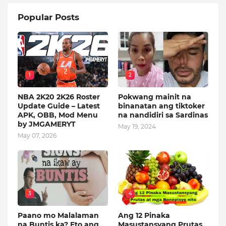
Popular Posts
1
2
NBA 2K20 2K26 Roster
Pokwang mainit na
Update Guide – Latest
binanatan ang tiktoker
APK, OBB, Mod Menu
na nandidiri sa Sardinas
by JMGAMERYT
May 19, 2024
May 07, 2026
3
4
Paano mo Malalaman
Ang 12 Pinaka
na Buntis ka? Eto ang
Masustansyang Prutas