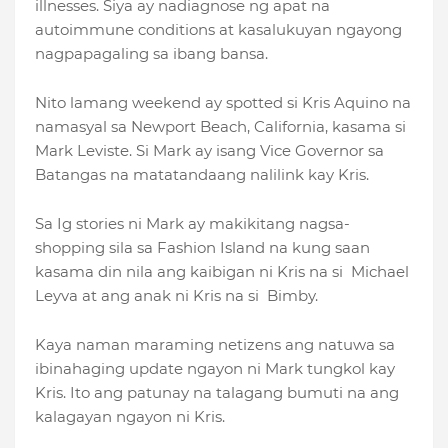
illnesses. Siya ay nadiagnose ng apat na
autoimmune conditions at kasalukuyan ngayong
nagpapagaling sa ibang bansa.
Nito lamang weekend ay spotted si Kris Aquino na
namasyal sa Newport Beach, California, kasama si
Mark Leviste. Si Mark ay isang Vice Governor sa
Batangas na matatandaang nalilink kay Kris.
Sa Ig stories ni Mark ay makikitang nagsa-
shopping sila sa Fashion Island na kung saan
kasama din nila ang kaibigan ni Kris na si Michael
Leyva at ang anak ni Kris na si Bimby.
Kaya naman maraming netizens ang natuwa sa
ibinahaging update ngayon ni Mark tungkol kay
Kris. Ito ang patunay na talagang bumuti na ang
kalagayan ngayon ni Kris.