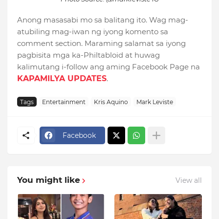
Anong masasabi mo sa balitang ito. Wag mag-
atubiling mag-iwan ng iyong komento sa
comment section. Maraming salamat sa iyong
pagbisita mga ka-Philtabloid at huwag
kalimutang i-follow ang aming Facebook Page na
KAPAMILYA UPDATES
.
Tags
Entertainment
Kris Aquino
Mark Leviste
Facebook
You might like
View all