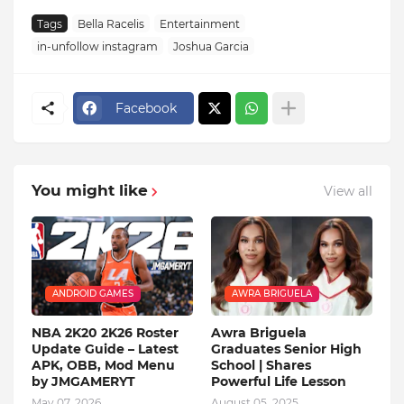
Tags
Bella Racelis
Entertainment
in-unfollow instagram
Joshua Garcia
Facebook
You might like
View all
ANDROID GAMES
AWRA BRIGUELA
NBA 2K20 2K26 Roster
Awra Briguela
Update Guide – Latest
Graduates Senior High
APK, OBB, Mod Menu
School | Shares
by JMGAMERYT
Powerful Life Lesson
May 07, 2026
August 05, 2025