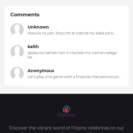
Comments
Unknown
Ibasura na yan, iboycott at icancel na, bakit pa b...
keith
apaka oa naman nan ni rita kala mo naman talaga
ka...
Anonymous
Let’s play one game with a finances thecasinosourc...
Discover the vibrant world of Filipino celebrities on our