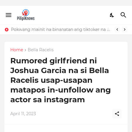
Pokwang mainit na binanatan ang tiktoker na nandidiri sa Sardinas
NBA 2K20 2K26 Roster Update Guide – Latest APK, OBB, Mod Menu by JMGAMERYT
Home
Bella Racelis
Rumored girlfriend ni
Joshua Garcia na si Bella
Racelis usap-usapan
matapos in-unfollow ang
actor sa instagram
April 11, 2023