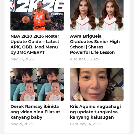
NBA 2K20 2K26 Roster
Awra Briguela
Update Guide – Latest
Graduates Senior High
APK, OBB, Mod Menu
School | Shares
by JMGAMERYT
Powerful Life Lesson
May 07, 2026
August 05, 2025
Derek Ramsay ibinida
Kris Aquino nagbahagi
ang video nina Elias at
ng update tungkol sa
kanyang baby
kanyang kalusugan
May 21, 2025
February 14, 2025