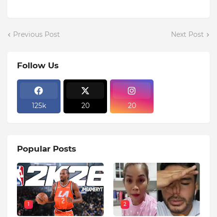
Previous Post
Next Post
Follow Us
125k
20
20
Popular Posts
1
2