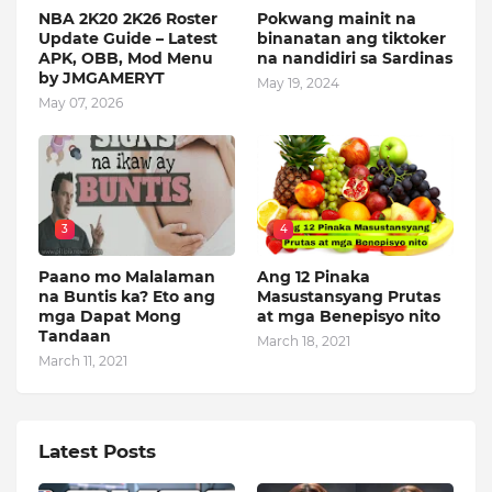
NBA 2K20 2K26 Roster
Pokwang mainit na
Update Guide – Latest
binanatan ang tiktoker
APK, OBB, Mod Menu
na nandidiri sa Sardinas
by JMGAMERYT
May 19, 2024
May 07, 2026
3
4
Paano mo Malalaman
Ang 12 Pinaka
na Buntis ka? Eto ang
Masustansyang Prutas
mga Dapat Mong
at mga Benepisyo nito
Tandaan
March 18, 2021
March 11, 2021
Latest Posts