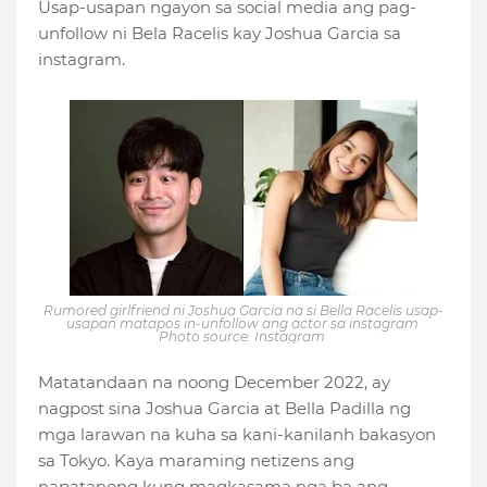
Usap-usapan ngayon sa social media ang pag-
unfollow ni Bela Racelis kay Joshua Garcia sa
instagram.
Rumored girlfriend ni Joshua Garcia na si Bella Racelis usap-
usapan matapos in-unfollow ang actor sa instagram
Photo source: Instagram
Matatandaan na noong December 2022, ay
nagpost sina Joshua Garcia at Bella Padilla ng
mga larawan na kuha sa kani-kanilanh bakasyon
sa Tokyo. Kaya maraming netizens ang
napatanong kung magkasama nga ba ang