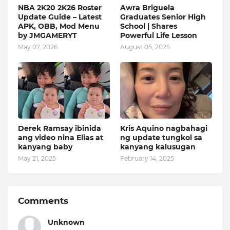
NBA 2K20 2K26 Roster
Awra Briguela
Update Guide – Latest
Graduates Senior High
APK, OBB, Mod Menu
School | Shares
by JMGAMERYT
Powerful Life Lesson
May 07, 2026
August 05, 2025
Derek Ramsay ibinida
Kris Aquino nagbahagi
ang video nina Elias at
ng update tungkol sa
kanyang baby
kanyang kalusugan
May 21, 2025
February 14, 2025
Comments
Unknown