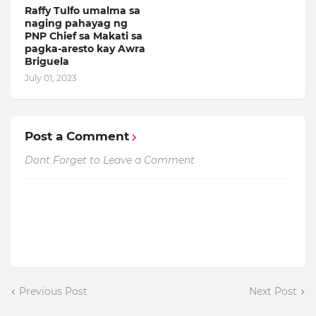
Raffy Tulfo umalma sa
naging pahayag ng
PNP Chief sa Makati sa
pagka-aresto kay Awra
Briguela
July 01, 2023
Post a Comment
Dont Forget to Leave a Comment
Previous Post
Next Post