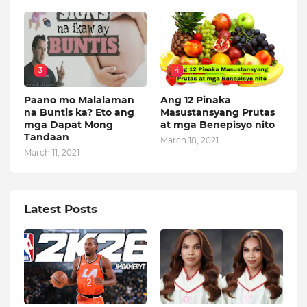
3
4
Paano mo Malalaman
Ang 12 Pinaka
na Buntis ka? Eto ang
Masustansyang Prutas
mga Dapat Mong
at mga Benepisyo nito
Tandaan
March 18, 2021
March 11, 2021
Latest Posts