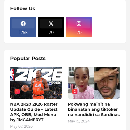
Follow Us
125k
20
20
Popular Posts
1
2
NBA 2K20 2K26 Roster
Pokwang mainit na
Update Guide – Latest
binanatan ang tiktoker
APK, OBB, Mod Menu
na nandidiri sa Sardinas
by JMGAMERYT
May 19, 2024
May 07, 2026