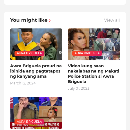
You might like
View all
AURA BRIGUELA
AURA BRIGUELA
Awra Briguela proud na
Video kung saan
ibinida ang pagtatapos
nakalabas na ng Makati
ng kanyang ama
Police Station si Awra
Briguela
March 12, 2024
July 01, 2023
AURA BRIGUELA