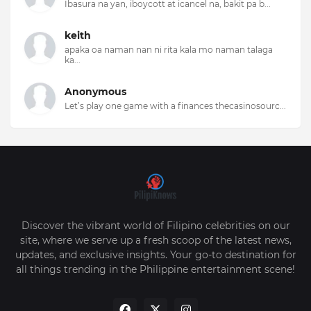
Ibasura na yan, iboycott at icancel na, bakit pa b...
keith
apaka oa naman nan ni rita kala mo naman talaga
ka...
Anonymous
Let’s play one game with a finances thecasinosourc...
Discover the vibrant world of Filipino celebrities on our
site, where we serve up a fresh scoop of the latest news,
updates, and exclusive insights. Your go-to destination for
all things trending in the Philippine entertainment scene!