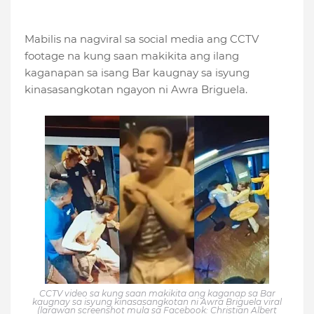
Mabilis na nagviral sa social media ang CCTV
footage na kung saan makikita ang ilang
kaganapan sa isang Bar kaugnay sa isyung
kinasasangkotan ngayon ni Awra Briguela.
CCTV video sa kung saan makikita ang kaganap sa Bar
kaugnay sa isyung kinasasangkotan ni Awra Briguela viral
(larawan screenshot mula sa Facebook: Christian Albert