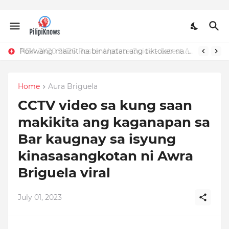
Pokwang mainit na binanatan ang tiktoker na nandidiri sa Sardinas
NBA 2K20 2K26 Roster Update Guide – Latest APK, OBB, Mod Menu by JMGAMERYT
Home
Aura Briguela
CCTV video sa kung saan
makikita ang kaganapan sa
Bar kaugnay sa isyung
kinasasangkotan ni Awra
Briguela viral
July 01, 2023