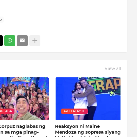
o
View all
BULAGA
ARJO ATAYDE
Corpuz naglabas ng
Reaksyon ni Maine
in sa mga pinag-
Mendoza ng sopresa siyang