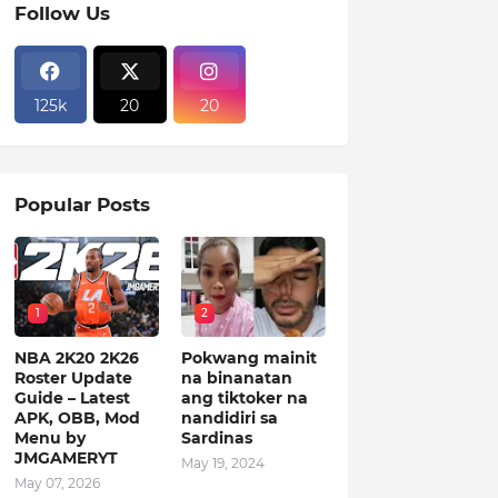
Follow Us
125k
20
20
Popular Posts
1
2
NBA 2K20 2K26
Pokwang mainit
Roster Update
na binanatan
Guide – Latest
ang tiktoker na
APK, OBB, Mod
nandidiri sa
Menu by
Sardinas
JMGAMERYT
May 19, 2024
May 07, 2026