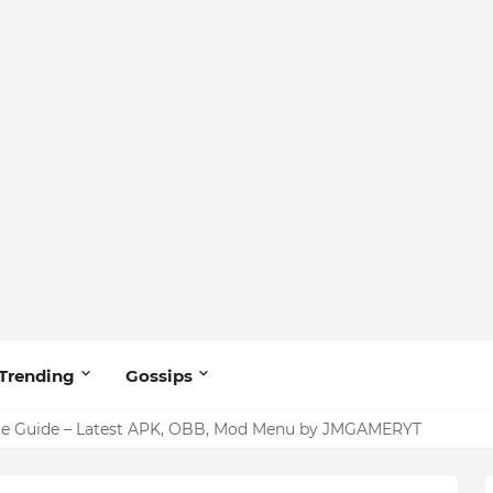
Trending
Gossips
ang tiktoker na nandidiri sa Sardinas
te Guide – Latest APK, OBB, Mod Menu by JMGAMERYT