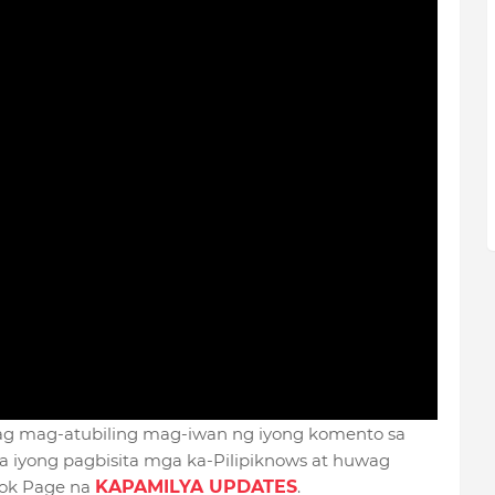
Wag mag-atubiling mag-iwan ng iyong komento sa
 iyong pagbisita mga ka-Pilipiknows at huwag
ook Page na
KAPAMILYA UPDATES
.