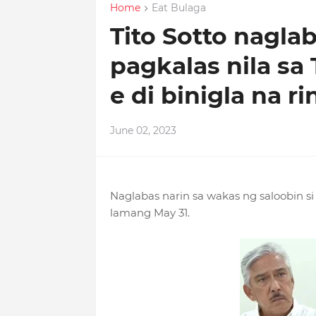
Home
Eat Bulaga
Tito Sotto nagla
pagkalas nila sa 
e di binigla na r
June 02, 2023
Naglabas narin sa wakas ng saloobin si 
lamang May 31.