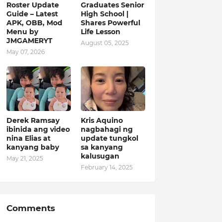
Roster Update
Graduates Senior
Guide – Latest
High School |
APK, OBB, Mod
Shares Powerful
Menu by
Life Lesson
JMGAMERYT
August 05, 2025
May 07, 2026
Derek Ramsay
Kris Aquino
ibinida ang video
nagbahagi ng
nina Elias at
update tungkol
kanyang baby
sa kanyang
kalusugan
May 21, 2025
February 14, 2025
Comments