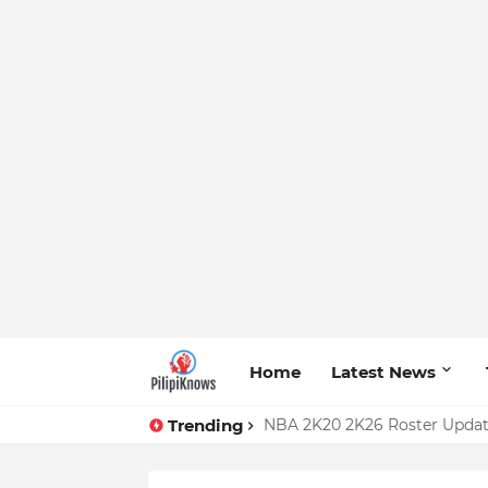
Home
Latest News
Trending
Pokwang mainit na binanatan 
NBA 2K20 2K26 Roster Upda