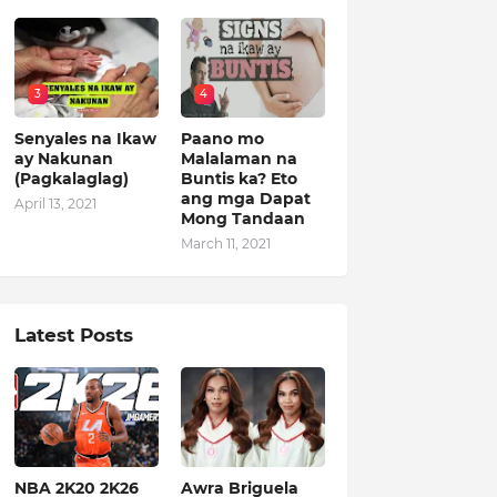
3
4
Senyales na Ikaw
Paano mo
ay Nakunan
Malalaman na
(Pagkalaglag)
Buntis ka? Eto
ang mga Dapat
April 13, 2021
Mong Tandaan
March 11, 2021
Latest Posts
NBA 2K20 2K26
Awra Briguela