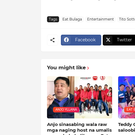
Tags
Eat Bulaga
Entertainment
Tito Sott
Facebook
Twitter
You might like
ANJO YLLANA
EAT 
Anjo sinasabing wala raw
Teddy 
mga naging host na umalis
saloob