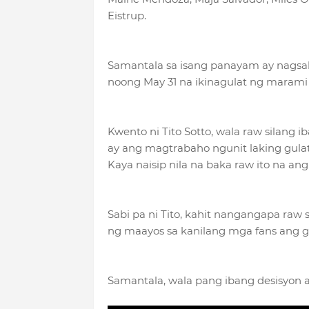
Eistrup.
Samantala sa isang panayam ay nagsalit
noong May 31 na ikinagulat ng marami
Kwento ni Tito Sotto, wala raw silang i
ay ang magtrabaho ngunit laking gulat 
Kaya naisip nila na baka raw ito na an
Sabi pa ni Tito, kahit nangangapa raw 
ng maayos sa kanilang mga fans ang gu
Samantala, wala pang ibang desisyon 