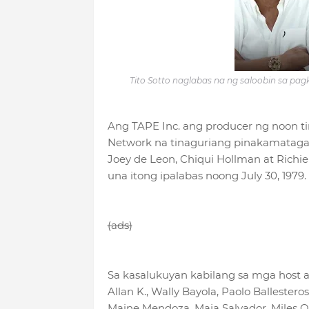
Tito Sotto naglabas na ng saloobin sa pagka
Ang TAPE Inc. ang producer ng noon 
Network na tinaguriang pinakamatagal na
Joey de Leon, Chiqui Hollman at Richi
una itong ipalabas noong July 30, 1979.
(ads)
Sa kasalukuyan kabilang sa mga host ay 
Allan K., Wally Bayola, Paolo Ballester
Maine Mendoza, Maja Salvador, Miles 