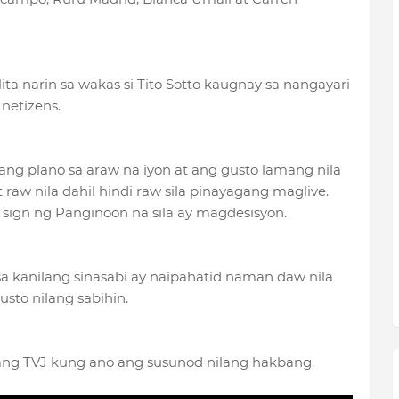
a narin sa wakas si Tito Sotto kaugnay sa nangayari
 netizens.
bang plano sa araw na iyon at ang gusto lamang nila
raw nila dahil hindi raw sila pinayagang maglive.
g sign ng Panginoon na sila ay magdesisyon.
sa kanilang sinasabi ay naipahatid naman daw nila
sto nilang sabihin.
ang TVJ kung ano ang susunod nilang hakbang.