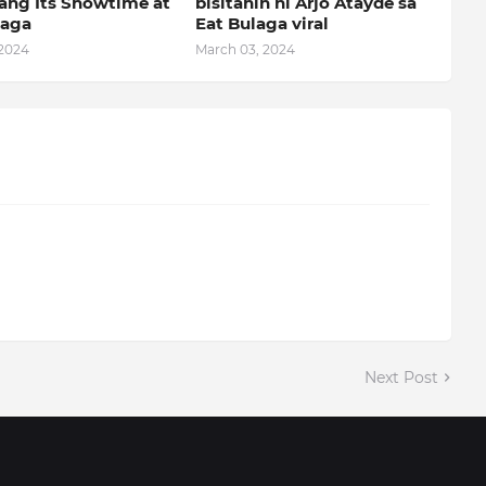
ang Its Showtime at
bisitahin ni Arjo Atayde sa
laga
Eat Bulaga viral
 2024
March 03, 2024
Next Post