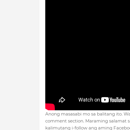
Anong masasabi mo sa balitang ito. 
comment section. Maraming salamat sa
kalimutang i-follow ang aming Faceb