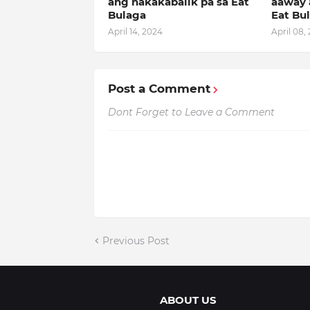
ang nakakabalik pa sa Eat
aaway 
Bulaga
Eat Bu
April 14, 2024
April 08,
Post a Comment
Dont Forget to Leave a Comment
Previous Post
ABOUT US