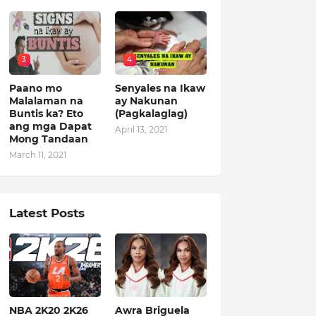
3
4
Paano mo
Senyales na Ikaw
Malalaman na
ay Nakunan
Buntis ka? Eto
(Pagkalaglag)
ang mga Dapat
April 13, 2021
Mong Tandaan
March 11, 2021
Latest Posts
NBA 2K20 2K26
Awra Briguela