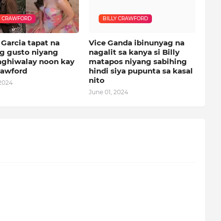
Y CRAWFORD
BILLY CRAWFORD
Garcia tapat na
Vice Ganda ibinunyag na
g gusto niyang
nagalit sa kanya si Billy
ghiwalay noon kay
matapos niyang sabihing
rawford
hindi siya pupunta sa kasal
nito
 2024
June 01, 2024