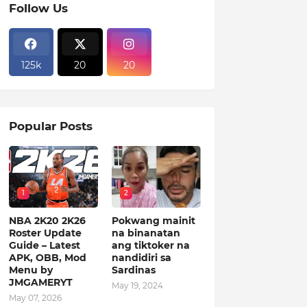
Follow Us
125k
20
20
Popular Posts
1
2
NBA 2K20 2K26
Pokwang mainit
Roster Update
na binanatan
Guide – Latest
ang tiktoker na
APK, OBB, Mod
nandidiri sa
Menu by
Sardinas
JMGAMERYT
May 19, 2024
May 07, 2026