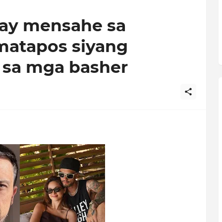
may mensahe sa
matapos siyang
o sa mga basher