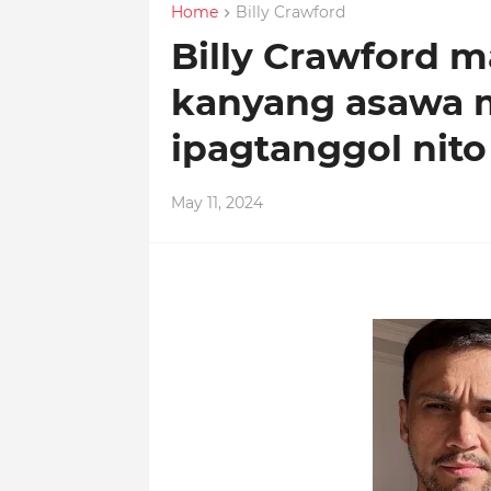
Home
Billy Crawford
Billy Crawford 
kanyang asawa 
ipagtanggol nit
May 11, 2024