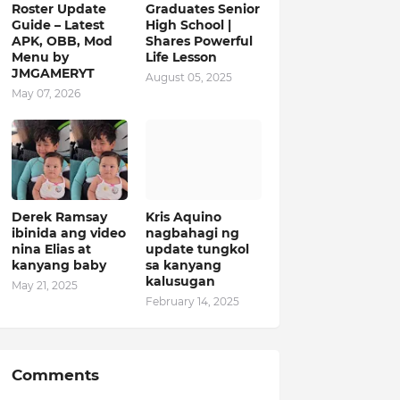
Roster Update
Graduates Senior
Guide – Latest
High School |
APK, OBB, Mod
Shares Powerful
Menu by
Life Lesson
JMGAMERYT
August 05, 2025
May 07, 2026
Derek Ramsay
Kris Aquino
ibinida ang video
nagbahagi ng
nina Elias at
update tungkol
kanyang baby
sa kanyang
kalusugan
May 21, 2025
February 14, 2025
Comments