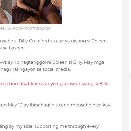
esy: billycrawford/Instagram
e si Billy Crawford sa asawa niyang si Coleen
 sa basher.
s ay ipinagtanggol ni Coleen si Billy. May mga
nagviral ngayon sa social media.
a sa bumabatikos sa anyo ng asawa niyang si Billy
ang May 10 ay ibinahagi nito ang mensahe niya kay
ding by my side, supporting me through every