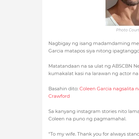
Photo Court
Nagbigay ng isang madamdaming mensah
Garcia matapos siya nitong ipagtanggol
Matatandaan na sa ulat ng ABSCBN New
kumakalat kasi na larawan ng actor na 
Basahin dito:
Coleen Garcia nagsalita n
Crawford
Sa kanyang instagram stories nito lam
Coleen na puno ng pagmamahal.
“To my wife. Thank you for always stan