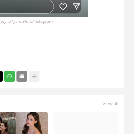
esy: billycrawford/Instagram
View all