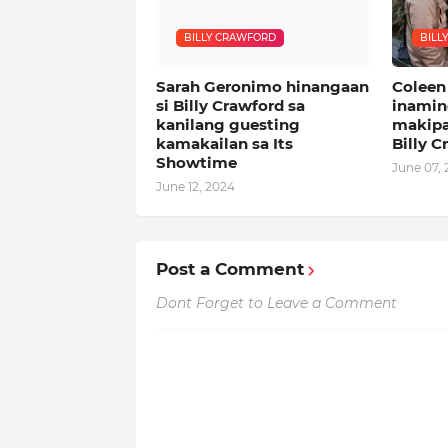
BILLY CRAWFORD
BILL
Sarah Geronimo hinangaan
Coleen 
si Billy Crawford sa
inamin
kanilang guesting
makipa
kamakailan sa Its
Billy C
Showtime
June 07,
June 12, 2024
Post a Comment
Dont Forget to Leave a Comment